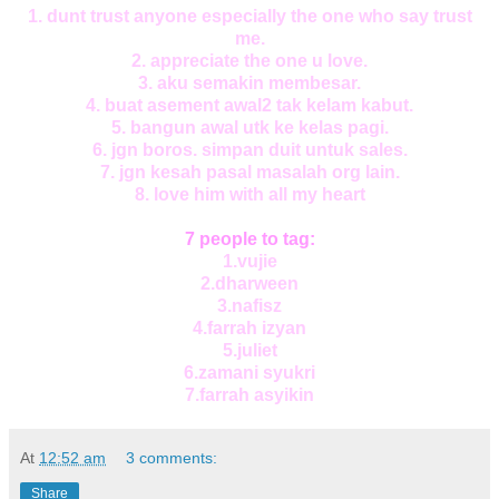
1. dunt trust anyone especially the one who say trust
me.
2. appreciate the one u love.
3. aku semakin membesar.
4. buat asement awal2 tak kelam kabut.
5. bangun awal utk ke kelas pagi.
6. jgn boros. simpan duit untuk sales.
7. jgn kesah pasal masalah org lain.
8. love him with all my heart
7 people to tag:
1.vujie
2.dharween
3.nafisz
4.farrah izyan
5.juliet
6.zamani syukri
7.farrah asyikin
At
12:52 am
3 comments:
Share