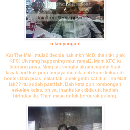
kekenyangan!
Kat The Mall, mula2 decide nak mkn McD, then tkr plak
KFC. Uh mmg happening mkn ramai2. Mcm KFC tu
kitorang pnya. Mmg tak sangka akram pandai buat
lawak and kak pura berjaya diculik oleh kami keluar dr
hostel. Dah puas melantak, amek gmbr kat dlm The Mall
lak?? Itu sudah pasti lah. Dah kata pun rombongan
sekolah
kelas. oh ya. thanks kak dida utk hadiah
birthday itu. Then masa untuk bergerak pulang.