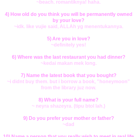
~beach. romantiknya! haha.
4) How old do you think you will be permanently owned
by your love?
~idk. like vujie said, ALLAh yg menentukannya.
5) Are you in love?
~definitely yes!
6) Where was the last restaurant you had dinner?
~kedai makan mek long.
7) Name the latest book that you bought?
~i didnt buy them. but i borrow a book, "honeymoon"
from the library juz now.
8) What is your full name?
~ neyra shazeyra. (tipu btol lah.)
9) Do you prefer your mother or father?
~dad
10) Name a person that you really wish to meet in real life