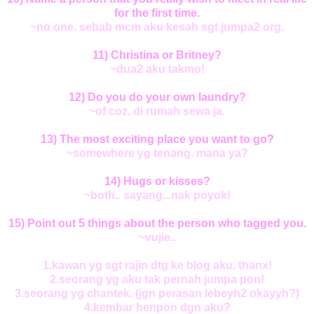
for the first time.
~no one. sebab mcm aku kesah sgt jumpa2 org.
11) Christina or Britney?
~dua2 aku takmo!
12) Do you do your own laundry?
~of coz. di rumah sewa ja.
13) The most exciting place you want to go?
~somewhere yg tenang. mana ya?
14) Hugs or kisses?
~both.. sayang...nak poyok!
15) Point out 5 things about the person who tagged you.
~vujie..
1.kawan yg sgt rajin dtg ke blog aku. thanx!
2.seorang yg aku tak pernah jumpa pon!
3.seorang yg chantek. (jgn perasan lebeyh2 okayyh?)
4.kembar henpon dgn aku?