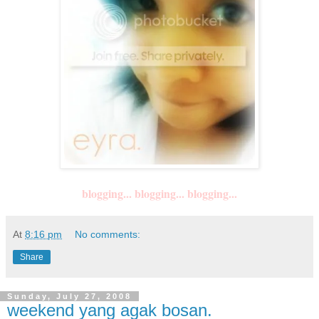
blogging... blogging... blogging...
At
8:16 pm
No comments:
Share
Sunday, July 27, 2008
weekend yang agak bosan.