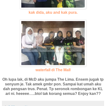
kak dida, aku and kak pura.
waterfall di The Mall
Oh lupa lak, di McD aku jumpa The Lima. Ensem jugak tp
senyum je. Tak amek gmbr pon. Sampai kat umah aku
dah pengsan trus. Penat. Tp seronok rombongan ke KL
ari ni. heeeee…..btol tak korang semua? Enjoy kan??