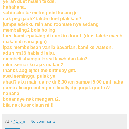
ye lah duet masih takde.
hahahaha.
sabtu aku ke metro point kajang je.
nak pegi jauh2 takde duet plak kan?
jumpa adekku rein and roomate nya sedang
membaling2 bola boling.
then kami lepak-ing di dunkin donut. (duet takde masih
makan di sana juga)
lpas membelasah vanila bavarian, kami ke watson.
aduh rm36 habis di situ.
membeli shampu loreal kuwh dan lain2.
mlm, senior ku ajak makan2.
thanks abg ej for the birthday gift.
awal seminggu pulak ye.
ahad? aku main game dr 8.00 am sampai 5.00 pm! haha.
game alicegreenfingers. finally dpt jugak grade A!
hahaha.
bosannye nak mengarut2.
bila nak kuar elaun ni!!!
At
7:41 pm
No comments: