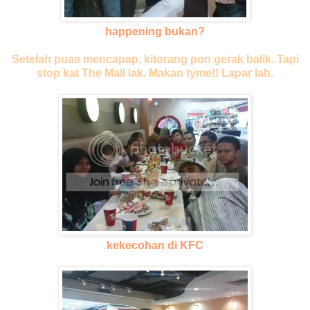
happening bukan?
Setelah puas mencapap, kitorang pon gerak balik. Tapi
stop kat The Mall lak. Makan tyme!! Lapar lah.
kekecohan di KFC