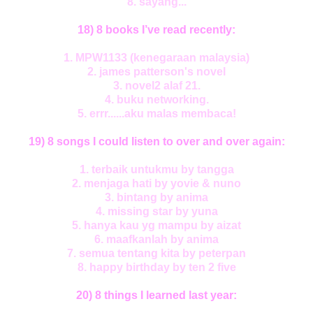
8. sayang...
18) 8 books I’ve read recently:
1. MPW1133 (kenegaraan malaysia)
2. james patterson's novel
3. novel2 alaf 21.
4. buku networking.
5. errr......aku malas membaca!
19) 8 songs I could listen to over and over again:
1. terbaik untukmu by tangga
2. menjaga hati by yovie & nuno
3. bintang by anima
4. missing star by yuna
5. hanya kau yg mampu by aizat
6. maafkanlah by anima
7. semua tentang kita by peterpan
8. happy birthday by ten 2 five
20) 8 things I learned last year: