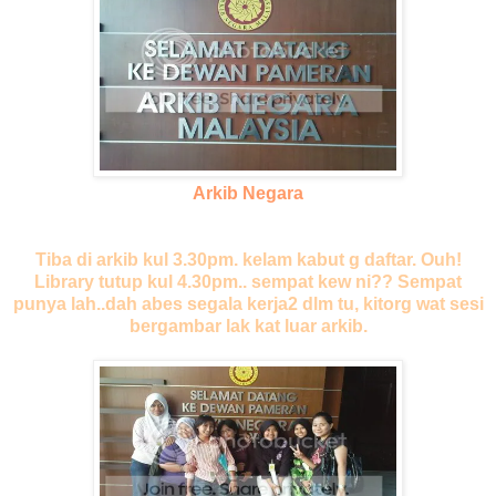
Arkib Negara
Tiba di arkib kul 3.30pm. kelam kabut g daftar. Ouh!
Library tutup kul 4.30pm.. sempat kew ni?? Sempat
punya lah..dah abes segala kerja2 dlm tu, kitorg wat sesi
bergambar lak kat luar arkib.