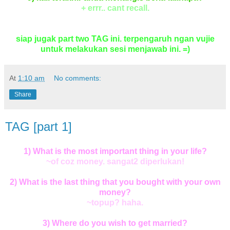
+ errr.. cant recall.
siap jugak part two TAG ini. terpengaruh ngan vujie
untuk melakukan sesi menjawab ini. =)
At
1:10 am
No comments:
Share
TAG [part 1]
1) What is the most important thing in your life?
~of coz money. sangat2 diperlukan!
2) What is the last thing that you bought with your own
money?
~topup? haha.
3) Where do you wish to get married?