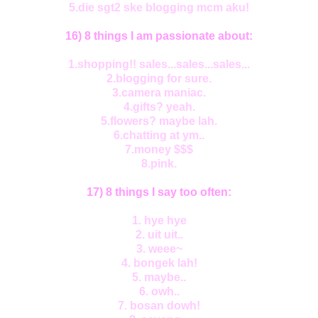
5.die sgt2 ske blogging mcm aku!
16) 8 things I am passionate about:
1.shopping!! sales...sales...sales...
2.blogging for sure.
3.camera maniac.
4.gifts? yeah.
5.flowers? maybe lah.
6.chatting at ym..
7.money $$$
8.pink.
17) 8 things I say too often:
1. hye hye
2. uit uit..
3. weee~
4. bongek lah!
5. maybe..
6. owh..
7. bosan dowh!