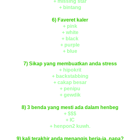
+ missing star
+ bintang
6) Faveret kaler
+ pink
+ white
+ black
+ purple
+ blue
7) Sikap yang membuatkan anda stress
+ hipokrit
+ backstabbing
+ cakap besar
+ penipu
+ gewdik
8) 3 benda yang mesti ada dalam henbeg
+ $$$
+ IC
+ henpon2 kuwh.
9) kali terakhir anda menangis beria-ia..napa?