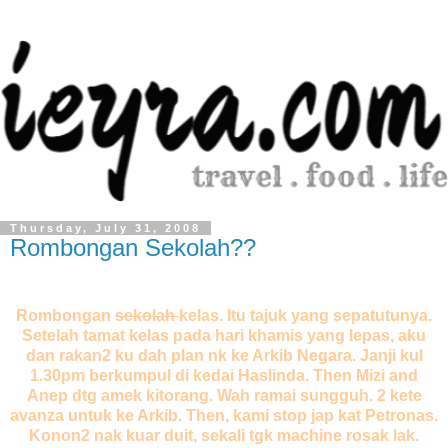
Thursday, July 31, 2008
Rombongan Sekolah??
Rombongan
sekolah
kelas. Itu tajuk yang sepatutunya.
Setelah tamat kelas pada hari khamis yang lepas, aku
dan rakan2 ku dah plan nk ke Arkib Negara. Janji kul
1.30pm berkumpul di kedai Haslinda. Then Mizi and
Anep dtg amek kitorang. Wah ramai sungguh. 2 kete
avanza untuk ke Arkib. Then, kami stop jap kat Petronas.
Konon2 nak kuar duit, sekali tgk machine rosak lak.