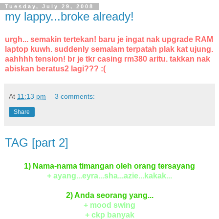
Tuesday, July 29, 2008
my lappy...broke already!
urgh... semakin tertekan! baru je ingat nak upgrade RAM
laptop kuwh. suddenly semalam terpatah plak kat ujung.
aahhhh tension! br je tkr casing rm380 aritu. takkan nak
abiskan beratus2 lagi??? :(
At
11:13 pm
3 comments:
Share
TAG [part 2]
1) Nama-nama timangan oleh orang tersayang
+ ayang...eyra...sha...azie...kakak...
2) Anda seorang yang...
+ mood swing
+ ckp banyak