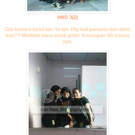
HND 3(2)
Gila kamera betul lah. Ye lah. Dtg kali pertama dan akhir
kan?? Mestilah kena amek gmbr. Kenangan lah konon
nye.