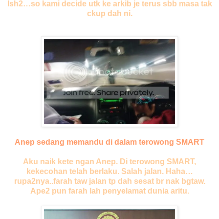
Ish2…so kami decide utk ke arkib je terus sbb masa tak
ckup dah ni.
Anep sedang memandu di dalam terowong SMART
Aku naik kete ngan Anep. Di terowong SMART,
kekecohan telah berlaku. Salah jalan. Haha…
rupa2nya..farah taw jalan tp dah sesat br nak bgtaw.
Ape2 pun farah lah penyelamat dunia aritu.