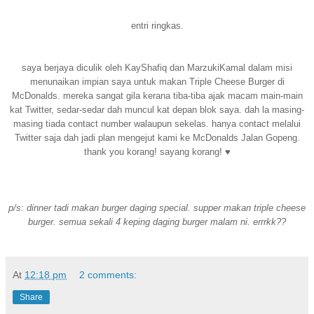
entri ringkas.
saya berjaya diculik oleh KayShafiq dan MarzukiKamal dalam misi
menunaikan impian saya untuk makan Triple Cheese Burger di
McDonalds. mereka sangat gila kerana tiba-tiba ajak macam main-main
kat Twitter, sedar-sedar dah muncul kat depan blok saya. dah la masing-
masing tiada contact number walaupun sekelas. hanya contact melalui
Twitter saja dah jadi plan mengejut kami ke McDonalds Jalan Gopeng.
thank you korang! sayang korang! ♥
p/s: dinner tadi makan burger daging special. supper makan triple cheese
burger. semua sekali 4 keping daging burger malam ni. errrkk??
At
12:18 pm
2 comments:
Share