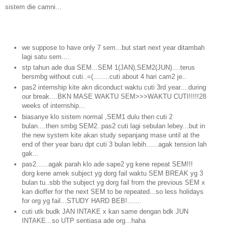
sistem die camni...
we suppose to have only 7 sem...but start next year ditambah
lagi satu sem....
stp tahun ade dua SEM...SEM 1(JAN),SEM2(JUN)....terus
bersmbg without cuti..=(........cuti about 4 hari cam2 je..
pas2 internship kite akn diconduct waktu cuti 3rd year....during
our break....BKN MASE WAKTU SEM>>>WAKTU CUTI!!!!!28
weeks of internship...
biasanye klo sistem normal ,SEM1 dulu then cuti 2
bulan....then smbg SEM2..pas2 cuti lagi sebulan lebey...but in
the new system kite akan study sepanjang mase until at the
end of ther year baru dpt cuti 3 bulan lebih......agak tension lah
gak...
pas2......agak parah klo ade sape2 yg kene repeat SEM!!!
dorg kene amek subject yg dorg fail waktu SEM BREAK yg 3
bulan tu..sbb the subject yg dorg fail from the previous SEM x
kan dioffer for the next SEM to be repeated...so less holidays
for org yg fail...STUDY HARD BEB!.......
cuti utk budk JAN INTAKE x kan same dengan bdk JUN
INTAKE...so UTP sentiasa ade org...haha