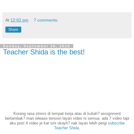
At
12:02 pm
7 comments:
Share
Sunday, September 26, 2010
Teacher Shida is the best!
Korang rasa stress di tempat kerja atau di kuliah? assignment
berlambak? mari release tension layan video ni semua. ada 7 video tapi
aku post 4 video je kat sini okayh? nak layan lebih pergi
subscribe
Teacher Shida.