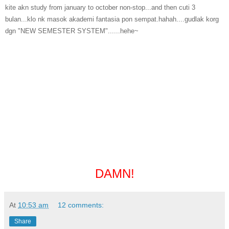
kite akn study from january to october non-stop...and then cuti 3
bulan...klo nk masok akademi fantasia pon sempat.hahah....gudlak korg
dgn "NEW SEMESTER SYSTEM"......hehe~
DAMN!
At
10:53 am
12 comments:
Share