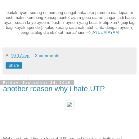
budak ayam sorang ni memang sangat suka aku promote dia. lepas ni
mesti makin kembang kuncup bontot ayam gebu dia tu. jangan jadi bapak
ayam sudah la ye ayeem. flash ni ayeem yang buat. kretip kan? (puji lagi
bagi koyak spender). kalau korang rasa nak jatuh cinta dengan ayeem,
pergi la blog dia ok? kat mana? sini --->
AYEEM AYAM
At
10:17 am
3 comments:
Share
Friday, September 24, 2010
another reason why i hate UTP
Woke up from 3 hours sleep at 8.00 pm and check my Twitter and