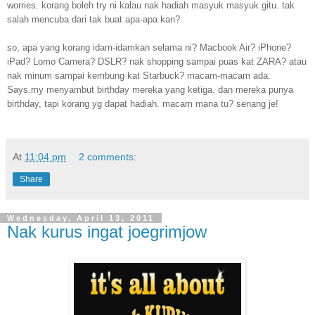
worries. korang boleh try ni kalau nak hadiah masyuk masyuk gitu. tak
salah mencuba dari tak buat apa-apa kan?
so, apa yang korang idam-idamkan selama ni? Macbook Air? iPhone?
iPad? Lomo Camera? DSLR? nak shopping sampai puas kat ZARA? atau
nak minum sampai kembung kat Starbuck? macam-macam ada.
Says.my menyambut birthday mereka yang ketiga. dan mereka punya
birthday, tapi korang yg dapat hadiah. macam mana tu? senang je!
At
11:04 pm
2 comments:
Share
Wednesday, April 13, 2011
Nak kurus ingat joegrimjow