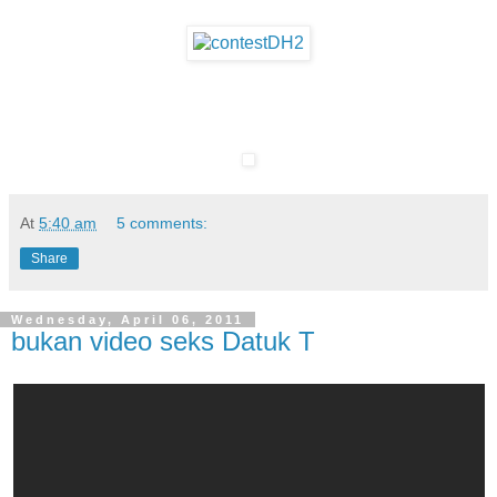
At
5:40 am
5 comments:
Share
Wednesday, April 06, 2011
bukan video seks Datuk T