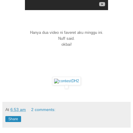
Hanya dua video ni faveret aku minggu ini.
Nuff said.
okbai!
At
6:53 am
2 comments:
Share