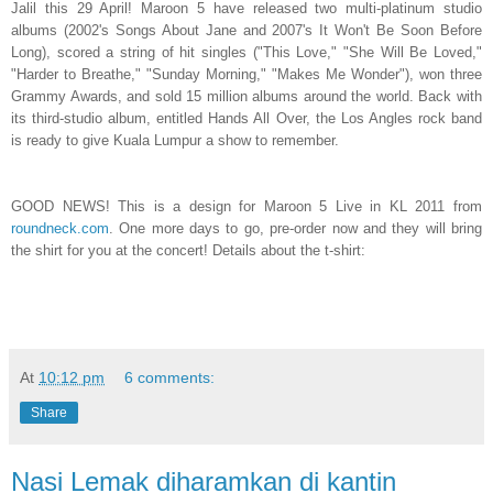
Jalil this 29 April! Maroon 5 have released two multi-platinum studio
albums (2002's Songs About Jane and 2007's It Won't Be Soon Before
Long), scored a string of hit singles ("This Love," "She Will Be Loved,"
"Harder to Breathe," "Sunday Morning," "Makes Me Wonder"), won three
Grammy Awards, and sold 15 million albums around the world. Back with
its third-studio album, entitled Hands All Over, the Los Angles rock band
is ready to give Kuala Lumpur a show to remember.
GOOD NEWS! This is a design for Maroon 5 Live in KL 2011 from
roundneck.com
. One more days to go, pre-order now and they will bring
the shirt for you at the concert! Details about the t-shirt:
At
10:12 pm
6 comments:
Share
Nasi Lemak diharamkan di kantin