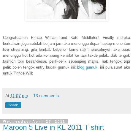
Congratulation Prince William and Kate Middleton! Finally mereka
berkahwin juga setelah berjam-jam aku menunggu depan laptop menonton
live streaming. gila lembab bebenor kome nak menikohnyer! aku puas
menunggu kot kot ada kompang ke silat ke tapi takde pulak. duk tengok
fashion topi besar-besar, pelik-pelik sepanjang majlis. nak tengok topi
pelik boleh tengok entry budak gumuk ini:
blog gumuk
. ini pula surat aku
untuk Prince Will:
At
11:07 pm
13 comments:
Share
Wednesday, April 27, 2011
Maroon 5 Live in KL 2011 T-shirt