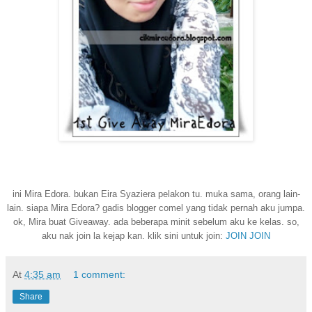
ini Mira Edora. bukan Eira Syaziera pelakon tu. muka sama, orang lain-
lain. siapa Mira Edora? gadis blogger comel yang tidak pernah aku jumpa.
ok, Mira buat Giveaway. ada beberapa minit sebelum aku ke kelas. so,
aku nak join la kejap kan. klik sini untuk join:
JOIN JOIN
At
4:35 am
1 comment:
Share