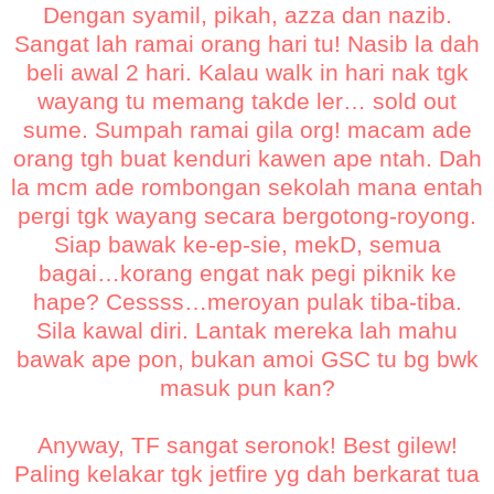
Dengan syamil, pikah, azza dan nazib.
Sangat lah ramai orang hari tu! Nasib la dah
beli awal 2 hari. Kalau walk in hari nak tgk
wayang tu memang takde ler… sold out
sume. Sumpah ramai gila org! macam ade
orang tgh buat kenduri kawen ape ntah. Dah
la mcm ade rombongan sekolah mana entah
pergi tgk wayang secara bergotong-royong.
Siap bawak ke-ep-sie, mekD, semua
bagai…korang engat nak pegi piknik ke
hape? Cessss…meroyan pulak tiba-tiba.
Sila kawal diri. Lantak mereka lah mahu
bawak ape pon, bukan amoi GSC tu bg bwk
masuk pun kan?
Anyway, TF sangat seronok! Best gilew!
Paling kelakar tgk jetfire yg dah berkarat tua