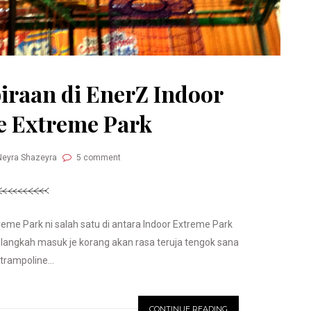
raan di EnerZ Indoor
e Extreme Park
Neyra Shazeyra
5 comment
reme Park ni salah satu di antara Indoor Extreme Park
angkah masuk je korang akan rasa teruja tengok sana
 trampoline...
CONTINUE READING