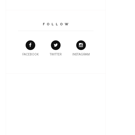
F O L L O W
FACEBOOK
TWITTER
INSTAGRAM