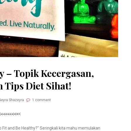
y – Topik Kecergasan,
Tips Diet Sihat!
Neyra Shazeyra
1 comment
ep Fit and Be Healthy?" Seringkali kita mahu memulakan