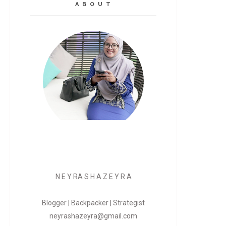
A B O U T
N E Y RA S H A Z E Y R A
Blogger | Backpacker | Strategist
neyrashazeyra@gmail.com