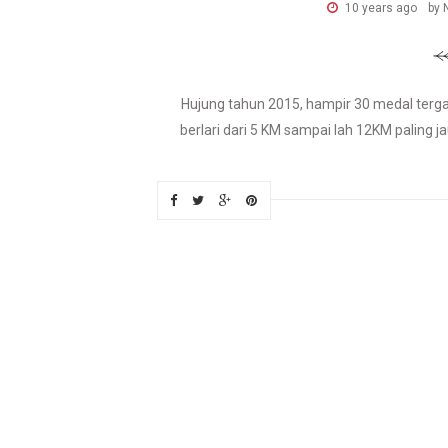
10 years ago
by 
Hujung tahun 2015, hampir 30 medal tergan
berlari dari 5 KM sampai lah 12KM paling ja