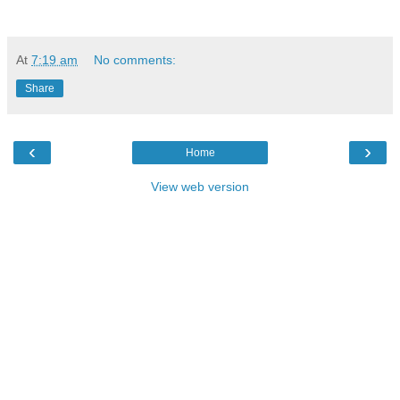
At
7:19 am
No comments:
Share
‹
›
Home
View web version