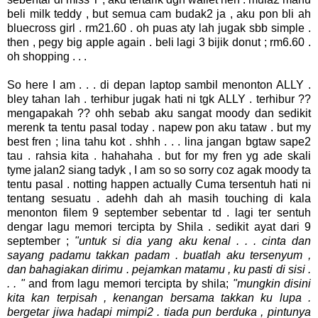
beli milk teddy , but semua cam budak2 ja , aku pon bli ah
bluecross girl . rm21.60 . oh puas aty lah jugak sbb simple .
then , pegy big apple again . beli lagi 3 bijik donut ; rm6.60 .
oh shopping . . .
So here I am . . . di depan laptop sambil menonton ALLY .
bley tahan lah . terhibur jugak hati ni tgk ALLY . terhibur ??
mengapakah ?? ohh sebab aku sangat moody dan sedikit
merenk ta tentu pasal today . napew pon aku tataw . but my
best fren ; lina tahu kot . shhh . . . lina jangan bgtaw sape2
tau . rahsia kita . hahahaha . but for my fren yg ade skali
tyme jalan2 siang tadyk , I am so so sorry coz agak moody ta
tentu pasal . notting happen actually Cuma tersentuh hati ni
tentang sesuatu . adehh dah ah masih touching di kala
menonton filem 9 september sebentar td . lagi ter sentuh
dengar lagu memori tercipta by Shila . sedikit ayat dari 9
september ;
"untuk si dia yang aku kenal . . . cinta dan
sayang padamu takkan padam . buatlah aku tersenyum ,
dan bahagiakan dirimu . pejamkan matamu , ku pasti di sisi .
. . "
and from lagu memori tercipta by shila;
"mungkin disini
kita kan terpisah , kenangan bersama takkan ku lupa .
bergetar jiwa hadapi mimpi2 . tiada pun berduka , pintunya