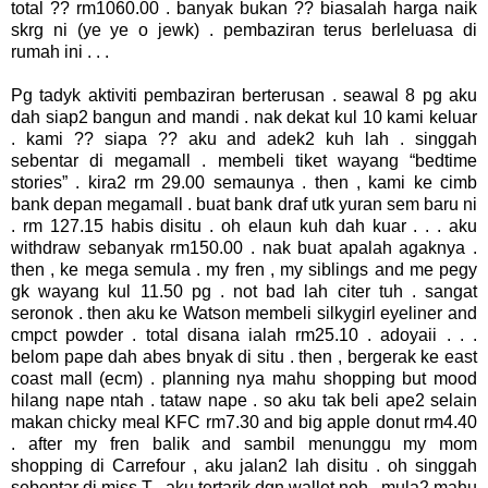
total ?? rm1060.00 . banyak bukan ?? biasalah harga naik
skrg ni (ye ye o jewk) . pembaziran terus berleluasa di
rumah ini . . .
Pg tadyk aktiviti pembaziran berterusan . seawal 8 pg aku
dah siap2 bangun and mandi . nak dekat kul 10 kami keluar
. kami ?? siapa ?? aku and adek2 kuh lah . singgah
sebentar di megamall . membeli tiket wayang “bedtime
stories” . kira2 rm 29.00 semaunya . then , kami ke cimb
bank depan megamall . buat bank draf utk yuran sem baru ni
. rm 127.15 habis disitu . oh elaun kuh dah kuar . . . aku
withdraw sebanyak rm150.00 . nak buat apalah agaknya .
then , ke mega semula . my fren , my siblings and me pegy
gk wayang kul 11.50 pg . not bad lah citer tuh . sangat
seronok . then aku ke Watson membeli silkygirl eyeliner and
cmpct powder . total disana ialah rm25.10 . adoyaii . . .
belom pape dah abes bnyak di situ . then , bergerak ke east
coast mall (ecm) . planning nya mahu shopping but mood
hilang nape ntah . tataw nape . so aku tak beli ape2 selain
makan chicky meal KFC rm7.30 and big apple donut rm4.40
. after my fren balik and sambil menunggu my mom
shopping di Carrefour , aku jalan2 lah disitu . oh singgah
sebentar di miss T , aku tertarik dgn wallet neh . mula2 mahu