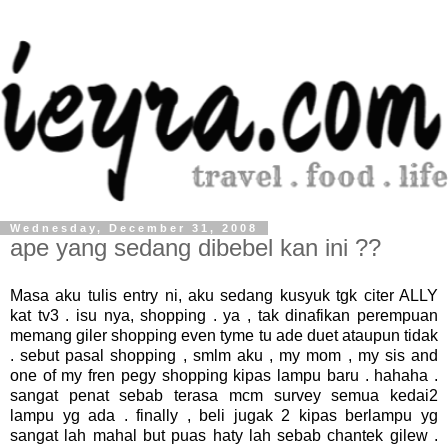
Wednesday, December 31, 2008
ape yang sedang dibebel kan ini ??
Masa aku tulis entry ni, aku sedang kusyuk tgk citer ALLY
kat tv3 . isu nya, shopping . ya , tak dinafikan perempuan
memang giler shopping even tyme tu ade duet ataupun tidak
. sebut pasal shopping , smlm aku , my mom , my sis and
one of my fren pegy shopping kipas lampu baru . hahaha .
sangat penat sebab terasa mcm survey semua kedai2
lampu yg ada . finally , beli jugak 2 kipas berlampu yg
sangat lah mahal but puas haty lah sebab chantek gilew .