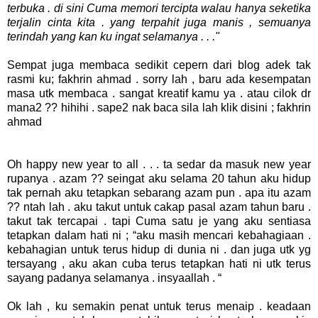
terbuka . di sini Cuma memori tercipta walau hanya seketika
terjalin cinta kita . yang terpahit juga manis , semuanya
terindah yang kan ku ingat selamanya . . ."
Sempat juga membaca sedikit cepern dari blog adek tak
rasmi ku; fakhrin ahmad . sorry lah , baru ada kesempatan
masa utk membaca . sangat kreatif kamu ya . atau cilok dr
mana2 ?? hihihi . sape2 nak baca sila lah klik disini ;
fakhrin
ahmad
Oh happy new year to all . . . ta sedar da masuk new year
rupanya . azam ?? seingat aku selama 20 tahun aku hidup
tak pernah aku tetapkan sebarang azam pun . apa itu azam
?? ntah lah . aku takut untuk cakap pasal azam tahun baru .
takut tak tercapai . tapi Cuma satu je yang aku sentiasa
tetapkan dalam hati ni ; “aku masih mencari kebahagiaan .
kebahagian untuk terus hidup di dunia ni . dan juga utk yg
tersayang , aku akan cuba terus tetapkan hati ni utk terus
sayang padanya selamanya . insyaallah . “
Ok lah , ku semakin penat untuk terus menaip . keadaan