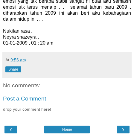
emosi yang tak berapa stabil sangat ni buat aku semakin
emosi utk terus menaip . . . selamat tahun baru 2009 .
diharapkan tahun 2009 ini akan beri aku kebahagiaan
dalam hidup ini . . .
Nukilan rasa ,
Neyra shazeyra .
01-01-2009 , 01 : 20 am
At
9:56 am
Share
No comments:
Post a Comment
drop your comment here!
‹
›
Home