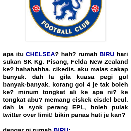
apa itu
CHELSEA
? hah? rumah
BIRU
hari
sukan SK Kg. Pisang, Felda New Zealand
ke? hahahahha. cikedis. aku malas cakap
banyak. dah la gila kuasa pegi gol
banyak-banyak. korang gol 4 je tak boleh
ke? minum tongkat ali ke apa ni? ke
tongkat abu? memang ciskek cisdel beul.
dah la syok perang EPL, boleh pulak
twitter over limit! bikin panas hati je kan?
dengar ni rumah
BIRU
: