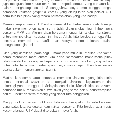
juga mengucapkan ribuan terima kasih kepada semua yang bersama kita
dalam menghadapi isu ini. Sesungguhnya saya amat bangga dengan
semangat kekitaan ('esprit d' corps') yang ditunjukkan oleh pelajar UTP
serta lain-lain pihak yang faham permasalahan yang kita hadapi.
Memandangkan suara UTP untuk menegakkan kebenaran sudah didengar
maka saya memohon agar isu ini tidak dipanjangkan lagi. Pihak saya
bersama MPP dan Alumni akan bersama mengambil langkah konstruktif
untuk membetulkan keadaan ini. Insya Allah, kita berdoa semoga Allah
sentiasa memberi kita taufik dan hidayah serta kekuatan dalam
menghadapi ujian ini.
Oleh yang demikian, pada pagi Jumaat yang mulia ini, marilah kita sama-
sama memohon maaf antara kita serta memaafkan mana-mana pihak
telah melakukan kesilapan kepada kita. Ini adalah langkah yang terbaik
untuk kita terus maju kehadapan. Saya minta agar dihentikan segala
usaha dalam memanjangkan isu ini.
Marilah kita sama-sama berusaha membina Universiti yang kita cintai
untuk mencapai wawasan kita menjadi Universiti kejuruteraan dan
teknologi yang terunggul di Malaysia dan dunia. Marilah kita sama-sama
berusaha untuk melahirkan siswa-siwsi yang serba boleh, berketrampilan,
berilmu, beriman serta matang yang dapat kita banggakan.
Minggu ini kita menyambut konvo kita yang kesepeluh. Ini satu kejayaan
yang patut kita banggakan dan raikan bersama. Kita berdoa agar tradisi
kecemerlangan UTP dapat diteruskan. Insya Allah.