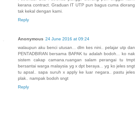
kerana contract. Graduan IT UTP pun bagus cuma diorang
tak kekal dengan kami.
Reply
Anonymous
24 June 2016 at 09:24
walaupun aku benci utusan... dlm kes nini.. pelajar utp dan
PENTADBIRAN bersama BAPAK tu adalah bodoh... ko nak
sistem cakap camana.ruangan salam perangai tu tmpt
bersantai warga malaysia yg x dpt beraya... yg ko jeles sngt
tu apsal.. sapa suruh x apply ke luar negara.. pastu jeles
plak.. nampak bodoh sngt
Reply