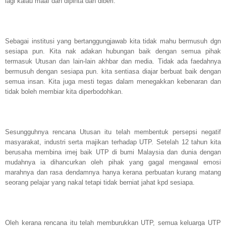
lagi kalau maaf dah dipinta dan diberi.
Sebagai institusi yang bertanggungjawab kita tidak mahu bermusuh dgn
sesiapa pun. Kita nak adakan hubungan baik dengan semua pihak
termasuk Utusan dan lain-lain akhbar dan media. Tidak ada faedahnya
bermusuh dengan sesiapa pun. kita sentiasa diajar berbuat baik dengan
semua insan. Kita juga mesti tegas dalam menegakkan kebenaran dan
tidak boleh membiar kita diperbodohkan.
Sesungguhnya rencana Utusan itu telah membentuk persepsi negatif
masyarakat, industri serta majikan terhadap UTP. Setelah 12 tahun kita
berusaha membina imej baik UTP di bumi Malaysia dan dunia dengan
mudahnya ia dihancurkan oleh pihak yang gagal mengawal emosi
marahnya dan rasa dendamnya hanya kerana perbuatan kurang matang
seorang pelajar yang nakal tetapi tidak berniat jahat kpd sesiapa.
Oleh kerana rencana itu telah memburukkan UTP, semua keluarga UTP