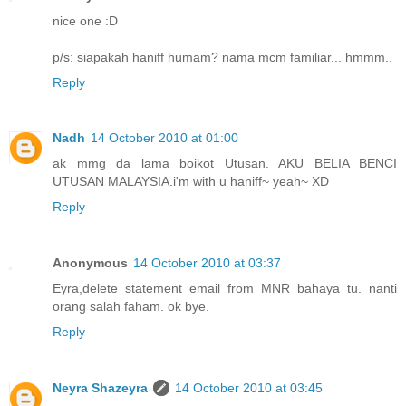
nice one :D
p/s: siapakah haniff humam? nama mcm familiar... hmmm..
Reply
Nadh
14 October 2010 at 01:00
ak mmg da lama boikot Utusan. AKU BELIA BENCI
UTUSAN MALAYSIA.i'm with u haniff~ yeah~ XD
Reply
Anonymous
14 October 2010 at 03:37
Eyra,delete statement email from MNR bahaya tu. nanti
orang salah faham. ok bye.
Reply
Neyra Shazeyra
14 October 2010 at 03:45