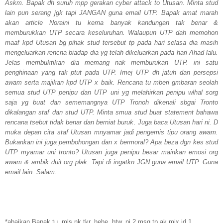
Askm. Bapak dh suruh mpp gerakan cyber attack to Utusan. Minta stud
lain pun serang jgk tapi JANGAN guna email UTP. Bapak amat marah
akan article Noraini tu kerna banyak kandungan tak benar &
memburukkan UTP secara keseluruhan. Walaupun UTP dah memohon
maaf kpd Utusan bg pihak stud tersebut tp pada hari selasa dia masih
mengeluarkan rencna biadap dia yg telah dikeluarkan pada hari Ahad lalu.
Jelas membuktikan dia memang nak memburukan UTP. ini satu
penghinaan yang tak ptut pada UTP. Imej UTP dh jatuh dan persepsi
awam serta majikan kpd UTP x baik. Rencana tu mberi gmbaran seolah
semua stud UTP penipu dan UTP uni yg melahirkan penipu wlhal sorg
saja yg buat dan sememangnya UTP Tronoh dikenali sbgai Tronto
dikalangan staf dan stud UTP. Minta smua stud buat statement bahawa
rencana tsebut tidak benar dan berniat buruk. Juga baca Utusan hari ni. D
muka depan cita staf Utusan mnyamar jadi pengemis tipu orang awam.
Bukankan ini juga pembohongan dan x bermoral? Apa beza dgn kes stud
UTP myamar uni tronto? Utusan juga penipu besar mainkan emosi org
awam & ambik duit org plak. Tapi di ingatkn JGN guna email UTP. Guna
email lain. Salam.
*abaikan Bapak tu. mls nk tkr. hehe. btw, ni 2 msg tp ak mix jd 1.