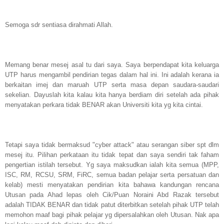
Semoga sdr sentiasa dirahmati Allah.
Memang benar mesej asal tu dari saya. Saya berpendapat kita keluarga
UTP harus mengambil pendirian tegas dalam hal ini. Ini adalah kerana ia
berkaitan imej dan maruah UTP serta masa depan saudara-saudari
sekelian. Dayuslah kita kalau kita hanya berdiam diri setelah ada pihak
menyatakan perkara tidak BENAR akan Universiti kita yg kita cintai.
Tetapi saya tidak bermaksud "cyber attack" atau serangan siber spt dlm
mesej itu. Pilihan perkataan itu tidak tepat dan saya sendiri tak faham
pengertian istilah tersebut. Yg saya maksudkan ialah kita semua (MPP,
ISC, RM, RCSU, SRM, FiRC, semua badan pelajar serta persatuan dan
kelab) mesti menyatakan pendirian kita bahawa kandungan rencana
Utusan pada Ahad lepas oleh Cik/Puan Noraini Abd Razak tersebut
adalah TIDAK BENAR dan tidak patut diterbitkan setelah pihak UTP telah
memohon maaf bagi pihak pelajar yg dipersalahkan oleh Utusan. Nak apa