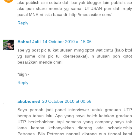
aku publish sini sebab dah banyak blogger lain publish. so
aku pun share mende yg sama. UTUSAN pun dah reply
pasal MNR ni. sila baca di: http://mediasiber.com/
Reply
Ashraf Jalil
14 October 2010 at 15:06
spe yg post pic tu kat utusan mmg xptot wat cmtu (kalo btol
yg sume dlm pic tu xbersepakat). n utusan pon xptot
besar2kan mende cmni.
*sigh~
Reply
akubiomed
20 October 2010 at 00:56
Saya pernah jadi panel interviewer untuk graduan UTP
berapa tahun lalu. Apa yang saya boleh katakan graduan
UTP berkebolehan tapi semasa yang company saya tak
lama kerana kebanyakkan diorang ada schoolarship
Petronas. Bila Petronas panggil diorang pun tinggal kami