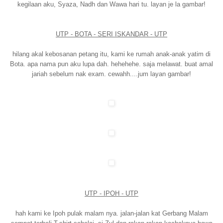
kegilaan aku, Syaza, Nadh dan Wawa hari tu. layan je la gambar!
UTP - BOTA - SERI ISKANDAR - UTP
hilang akal kebosanan petang itu, kami ke rumah anak-anak yatim di
Bota. apa nama pun aku lupa dah. hehehehe. saja melawat. buat amal
jariah sebelum nak exam. cewahh....jum layan gambar!
UTP - IPOH - UTP
hah kami ke Ipoh pulak malam nya. jalan-jalan kat Gerbang Malam