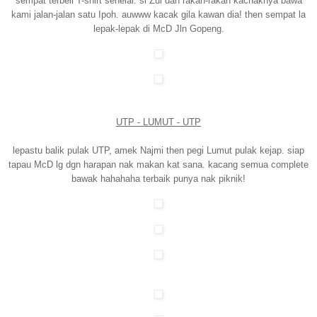
sempat terbeli T-shirt sehelai. si Zul dan rakan-rakan kachaknya bawa
kami jalan-jalan satu Ipoh. auwww kacak gila kawan dia! then sempat la
lepak-lepak di McD Jln Gopeng.
UTP - LUMUT - UTP
lepastu balik pulak UTP, amek Najmi then pegi Lumut pulak kejap. siap
tapau McD lg dgn harapan nak makan kat sana. kacang semua complete
bawak hahahaha terbaik punya nak piknik!