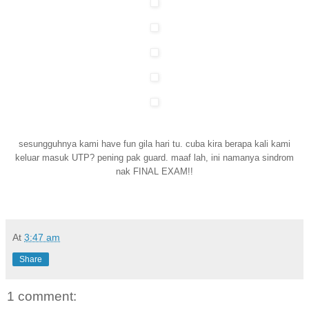
sesungguhnya kami have fun gila hari tu. cuba kira berapa kali kami
keluar masuk UTP? pening pak guard. maaf lah, ini namanya sindrom
nak FINAL EXAM!!
At
3:47 am
Share
1 comment: