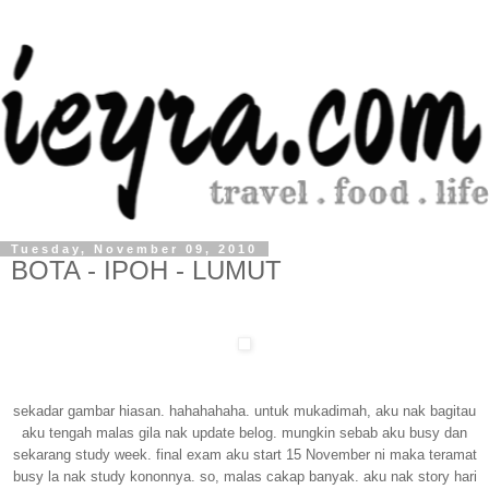
Tuesday, November 09, 2010
BOTA - IPOH - LUMUT
sekadar gambar hiasan. hahahahaha. untuk mukadimah, aku nak bagitau
aku tengah malas gila nak update belog. mungkin sebab aku busy dan
sekarang study week. final exam aku start 15 November ni maka teramat
busy la nak study kononnya. so, malas cakap banyak. aku nak story hari