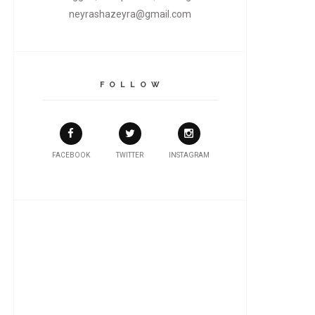
neyrashazeyra@gmail.com
F O L L O W
FACEBOOK
TWITTER
INSTAGRAM