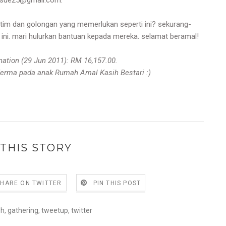
asue25@gmail.com
.
yatim dan golongan yang memerlukan seperti ini? sekurang-
 ini. mari hulurkan bantuan kepada mereka. selamat beramal!
ion (29 Jun 2011): RM 16,157.00.
erma pada anak Rumah Amal Kasih Bestari :)
THIS STORY
SHARE ON TWITTER
PIN THIS POST
eh
,
gathering
,
tweetup
,
twitter