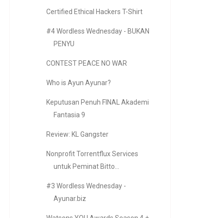
Certified Ethical Hackers T-Shirt
#4 Wordless Wednesday - BUKAN
PENYU
CONTEST PEACE NO WAR
Who is Ayun Ayunar?
Keputusan Penuh FINAL Akademi
Fantasia 9
Review: KL Gangster
Nonprofit Torrentflux Services
untuk Peminat Bitto...
#3 Wordless Wednesday -
Ayunar.biz
Watsons YOU Awards Season 4 +