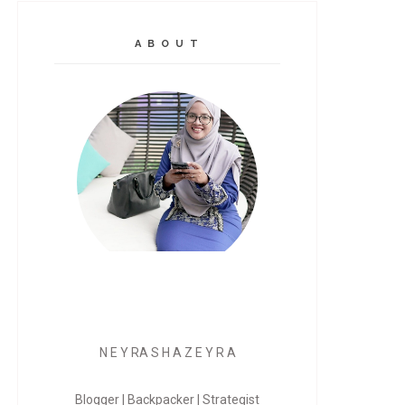
A B O U T
N E Y RA S H A Z E Y R A
Blogger | Backpacker | Strategist