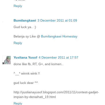
Reply
Bumilangkawi
3 December 2011 at 01:09
Gud luck ya.. :)
Belanja sy Like @
Bumilangkawi Homestay
Reply
Yusliana Yusof
4 December 2011 at 17:57
done like fb, RT, G+, and komen..
^__* winnk wink !!
gud luck dear ^^
http://yuslianayusof.blogspot.com/2011/11/contest-gadjet-
impian-by-denaihati_19.html
Reply