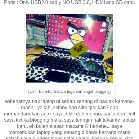
Ports : Only USB2.0 sadly NO USB 3.0, HDMI and SD card.
[Ozil, kura-kura saya juga semangat blogging]
sebenarnya nak laptop ni sebab senang di bawak kemana-
mana . ye lah, skinny dan slim gitu kan? dan
memandangkan anak saya, Ozil dah menguasai laptop Dell
saya ketika blogging maka saya teringin nak tukar ke laptop
baru. eh boleh alasan macamni? hehehe....saya
memerlukan laptop yang senang dibawa kemana-mana
sebab saya blogger tegar, selalu travel kesana-kesini, dan