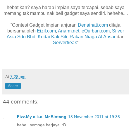
hebat kan? saya harap impian saya tercapai. sebab saya
memang tak mampu nak beli gadget saya sendiri. hehehe....
“Contest Gadget Impian anjuran
Denaihati.com
ditaja
bersama oleh
Eizil.com
,
Anarm.net
,
eQurban.com
,
Silver
Asia Sdn Bhd
,
Kedai Kak Siti
,
Rakan Niaga Al Ansar
dan
Serverfreak
“
At
7:28 pm
Share
44 comments:
Fizz.My a.k.a. Mr.Bintang
18 November 2011 at 19:35
hehe.. semoga berjaya. :D