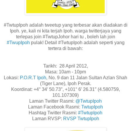
#TwtupIpoh adalah tweetup yang terbesar akan diadakan di
Ipoh. ye, kali ni kita terjah Ipoh. warga twitterjaya yang
terlepas join #TwtupJohor hari tu , boleh lah join
#TwupIpoh
pulak! Detail #TwtupIpoh adalah seperti yang
tertera di bawah:
Tarikh: 28 April 2012,
Masa: 10am - 10pm
Lokasi:
P.O.R.T Ipoh
, No. 9 dan 11 Jalan Sultan Azlan Shah
(Tiger Lane), Ipoh Perak.
Koordinat: +4° 34′ 50.73″, +101° 6′ 26.31″ (4.580759,
101.107309)
Laman Twitter Rasmi:
@TwtupIpoh
Laman Facebook Rasmi:
TwtupIpoh
Hashtag Twitter Rasmi:
#TwtupIpoh
Laman RVSP:
RVSP TwtupIpoh