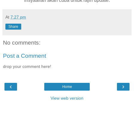
insyaallah akan cuba untuk rajin update.
At
7:27 pm
Share
No comments:
Post a Comment
drop your comment here!
‹
›
Home
View web version