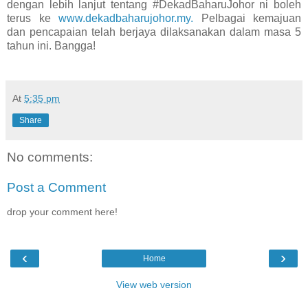
dengan lebih lanjut tentang #DekadBaharuJohor ni boleh
terus ke
www.dekadbaharujohor.my.
Pelbagai kemajuan
dan pencapaian telah berjaya dilaksanakan dalam masa 5
tahun ini. Bangga!
At
5:35 pm
Share
No comments:
Post a Comment
drop your comment here!
‹
›
Home
View web version