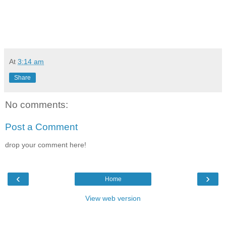
At
3:14 am
Share
No comments:
Post a Comment
drop your comment here!
‹
›
Home
View web version