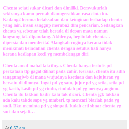
Chenta sejati sukar dicari dan dimiliki. Bersyukurlah
sekiranya kamu pernah dianugerahkan rasa cinta itu.
Kadang2 kerana ketaksuban dan keinginan terhadap chenta
yang lain, insan sanggup meraba2 dlm pencarian. Sedangkan
chenta yg sebenar telah berada di depan mata namun
langsung tak dipandang. Akhirnya, begitulah chenta…
dipersia dan menderita! Alangkah ruginya kerana tidak
menikmati keindahan chenta dengan setulus hati hanya
kerana kesilapan kecil yg membelenggu diri.
Chenta amat mahal takrifnya. Chenta hanya tertulis pd
perkataan ttp gagal dilihat pada zahir. Kerana, chenta itu adlh
tanggungjwb di mana wujudnya ksetiaan dan kejujuran yg
bersatu di dlmnya. Ingat pd yg satu, jujur pd yg setia, setia pd
yg kasih, kasih pd yg rindu, rindulah pd yg menyayangimu.
Chenta itu takkan hadir kalu tak dicari. Chenta jgk takkan
ada kalu takde sape yg mmberi, tp mencari biarlah pada yg
sudi. Bkn meminta pd yg simpati. Itulah erti sbnar chenta yg
suci dan sejati…
At
6:57 am