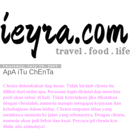
Thursday, July 19, 2007
ApA iTu ChEnTa
Chenta didambakan tiap insan. Tidak kiralah chenta itu
dilihat dari sudut apa. Perasaan ingin dicintai dan mencinta
pasti akan subur di hati. Tidak keterlaluan jika dikatakan
dengan chentalah, manusia mampu mengapai kejayaan dan
kebahagiaan dalam hidup. Chenta umpama titian yang
membawa manusia ke jalan yang sebenarnya. Dengan chenta,
manusia akan jadi hebat dan kuat. Percaya pd chenta krn
disitu ada azimatnya!