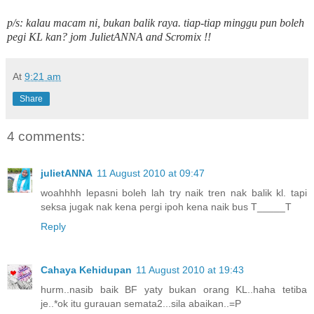
p/s: kalau macam ni, bukan balik raya. tiap-tiap minggu pun boleh
pegi KL kan? jom
JulietANNA
and
Scromix
!!
At
9:21 am
Share
4 comments:
julietANNA
11 August 2010 at 09:47
woahhhh lepasni boleh lah try naik tren nak balik kl. tapi
seksa jugak nak kena pergi ipoh kena naik bus T_____T
Reply
Cahaya Kehidupan
11 August 2010 at 19:43
hurm..nasib baik BF yaty bukan orang KL..haha tetiba
je..*ok itu gurauan semata2...sila abaikan..=P