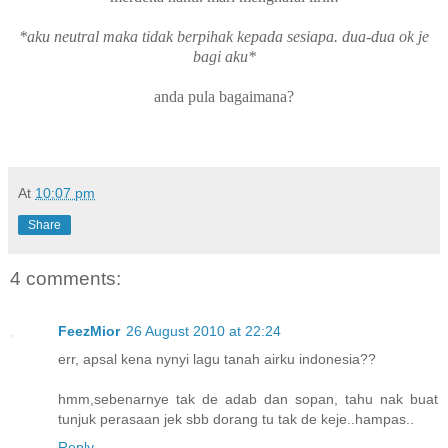
*aku neutral maka tidak berpihak kepada sesiapa. dua-dua ok je
bagi aku*
anda pula bagaimana?
At
10:07 pm
Share
4 comments:
FeezMior
26 August 2010 at 22:24
err, apsal kena nynyi lagu tanah airku indonesia??
hmm,sebenarnye tak de adab dan sopan, tahu nak buat
tunjuk perasaan jek sbb dorang tu tak de keje..hampas..
Reply