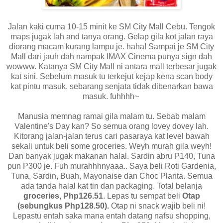
Jalan kaki cuma 10-15 minit ke SM City Mall Cebu. Tengok
maps jugak lah and tanya orang. Gelap gila kot jalan raya
diorang macam kurang lampu je. haha! Sampai je SM City
Mall dari jauh dah nampak IMAX Cinema punya sign dah
wowww. Katanya SM City Mall ni antara mall terbesar jugak
kat sini. Sebelum masuk tu terkejut kejap kena scan body
kat pintu masuk. sebarang senjata tidak dibenarkan bawa
masuk. fuhhhh~
Manusia memnag ramai gila malam tu. Sebab malam
Valentine's Day kan? So semua orang lovey dovey lah.
Kitorang jalan-jalan terus cari pasaraya kat level bawah
sekali untuk beli some groceries. Weyh murah gila weyh!
Dan banyak jugak makanan halal. Sardin abru P140, Tuna
pun P300 je. Fuh murahhhnyaaa.. Saya beli Roti Gardenia,
Tuna, Sardin, Buah, Mayonaise dan Choc Planta. Semua
ada tanda halal kat tin dan packaging. Total belanja
groceries, Php126.51
. Lepas tu sempat beli
Otap
(sebungkus Php128.50).
Otap ni snack wajib beli ni!
Lepastu entah saka mana entah datang nafsu shopping,