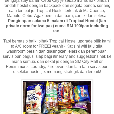
sengaja stay dalam Cebu City je sebab malas nak pindah
randah hostel dengan backpack dan segala benda. senang
satu tempat je. Tropical Hostel terletak di MJ Cuenco,
Mabolo, Cebu. Agak bersih dan baru, cantik dan selesa.
Penginapan selama 5 malam di Tropical Hostel (fan
private dorm for two pax) cuma RM 190/pax including
tax.
Tapi bernasib baik, pihak Tropical Hostel upgrade bilik kami
to A/C room for FREE! yeahh~ Kat sini wifi laju gila,
washroom bersih dan diasingkan lelaki dan perempuan,
servis pun bagus, siap bagi itinerary and suggestions nak ke
mana semua, dan dekat je dengan SM City Mall or
Persimmons. Laundry, 7Eeleven, dan lain-lain servis pun
disekitar hostel je. memang strategik dan terbaik!