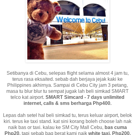
Setibanya di Cebu, selepas flight selama almost 4 jam tu,
terus rasa eksaited. sebab dah berjaya jejak kaki ke
Philippines akhirnya. Sampai di Cebu City jam 3 petang,
masa tu blur blur tu sempat jugak lah beli simkad SMART
telco kat airport.
SMART Simcard - 7 days unlimited
internet, calls & sms berharga Php400.
Lepas dah setel hal beli simkad tu, terus keluar airport, belok
kiri. terus ke taxi stand. kat sini korang boleh choose lah nak
naik bas or taxi. kalau ke SM City Mall Cebu,
bas cuma
Php20.
tapi sebab bag berat kami naik
white taxi, Php200.