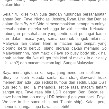
dalam filem ni.
Selain tu, diselitkan pula dengan hubungan persahabatan
antara Ben, Faye, Nicholas, Jessica, Ryan, Lisa dan Denise
dalam filem By MY Side ni menampakkan bertapa murninya
persahabatan mereka sehingga ke akhir cerita. Kekuatan
hubungan persahabatan yang terdiri dari pelbagai kaum,
dan dalam masa yang sama seronok tengok nilai-nilai
Malaysia lain dalam filem ni macam apa tempat yang
diorang pergi bercuti, slang diorang cakap memang So
Malaysiannnnn, how makcik Faye so busy body sibuk hal
anak sedara dia (we all got this kind of makcik in our daily
life, kan?) dan macam macam lagi. Sangat Malaysian!
Saya menangis dua kali sepanjang menonton telefilem ini.
Storyline lebih kepada santai dan straightforward, tidak
meleret dan ada juga sedikit humour dan sedih. Lagu OST
pun sedih, lagi la menangis. Tetibe rasa macam faham
sangat apa Faye rasa bila LDR dengan Ben. Because I
have been into too many LDR before (I got your back, Faye!
We are in the same ship, not Titanic ship). Kalau pergi
menonton jangan lupa bawa tisu lebih!