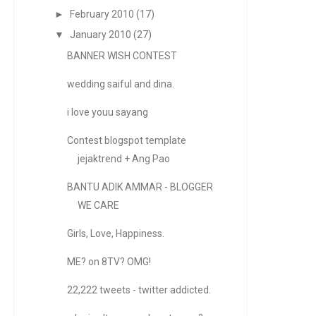
►
February 2010
(17)
▼
January 2010
(27)
BANNER WISH CONTEST
wedding saiful and dina.
i love youu sayang
Contest blogspot template
jejaktrend + Ang Pao
BANTU ADIK AMMAR - BLOGGER
WE CARE
Girls, Love, Happiness.
ME? on 8TV? OMG!
22,222 tweets - twitter addicted.