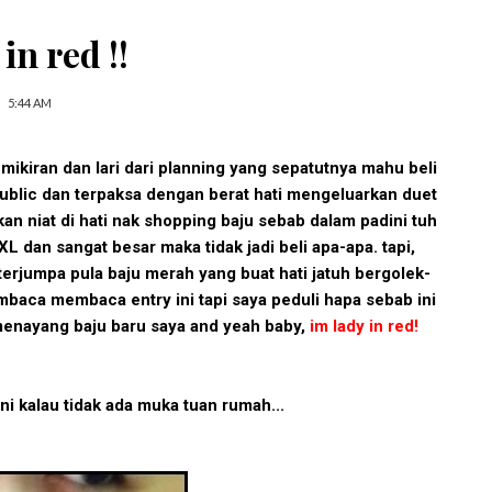
 in red !!
5:44 AM
ikiran dan lari dari planning yang sepatutnya mahu beli
republic dan terpaksa dengan berat hati mengeluarkan duet
niat di hati nak shopping baju sebab dalam padini tuh
L dan sangat besar maka tidak jadi beli apa-apa. tapi,
terjumpa pula baju merah yang buat hati jatuh bergolek-
mbaca membaca entry ini tapi saya peduli hapa sebab ini
 menayang baju baru saya and yeah baby,
im lady in red!
ini kalau tidak ada muka tuan rumah...