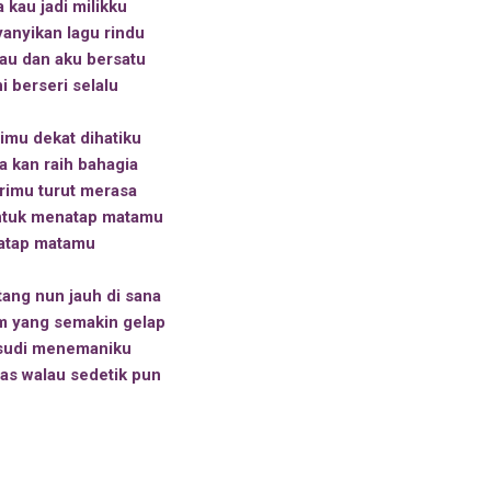
 kau jadi milikku
yanyikan lagu rindu
au dan aku bersatu
i berseri selalu
rimu dekat dihatiku
a kan raih bahagia
irimu turut merasa
ntuk menatap matamu
atap matamu
tang nun jauh di sana
m yang semakin gelap
 sudi menemaniku
as walau sedetik pun