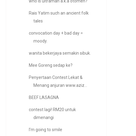
who is ultraman a.k.a otomen?
Rais Yatim such an ancient folk
tales
convocation day + bad day =
moody.
wanita bekerjaya semakin sibuk.
Mee Goreng sedap ke?
Penyertaan Contest Lekat &
Menang anjuran www.aziz...
BEEF LASAGNA
contest lagi! RM20 untuk
dimenangi
I’m going to smile