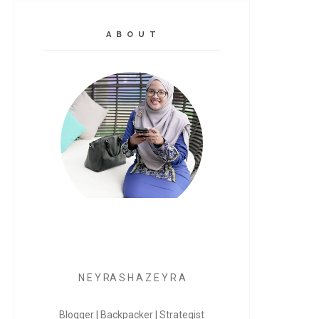
A B O U T
N E Y RA S H A Z E Y R A
Blogger | Backpacker | Strategist