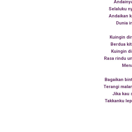
Andainya
Selaluku n
Andaikan k
Dunia in
Kuingin di
Berdua kit
Kuingin d
Rasa rindu u
Men
Bagaikan bin
Terangi mala
Jika kau
Takkanku lep