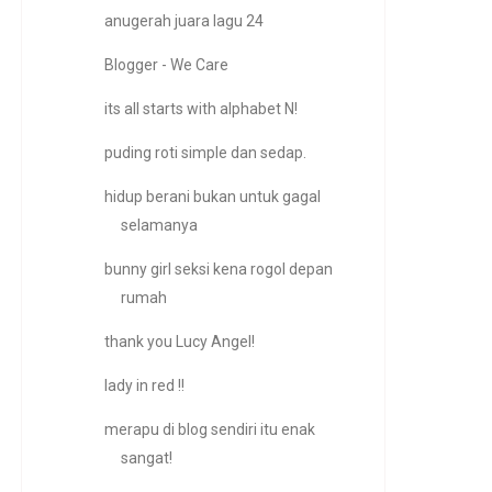
anugerah juara lagu 24
Blogger - We Care
its all starts with alphabet N!
puding roti simple dan sedap.
hidup berani bukan untuk gagal
selamanya
bunny girl seksi kena rogol depan
rumah
thank you Lucy Angel!
lady in red !!
merapu di blog sendiri itu enak
sangat!