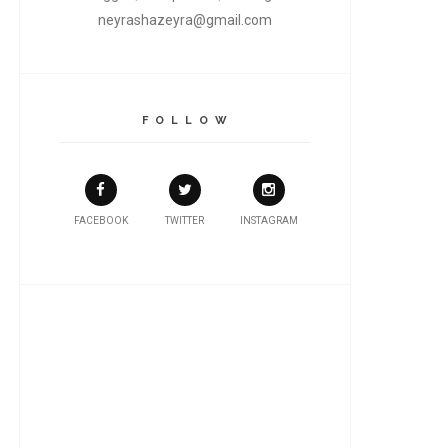
neyrashazeyra@gmail.com
F O L L O W
FACEBOOK
TWITTER
INSTAGRAM