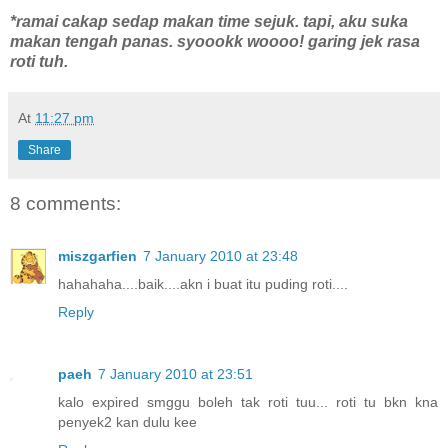
*ramai cakap sedap makan time sejuk. tapi, aku suka
makan tengah panas. syoookk woooo! garing jek rasa
roti tuh.
At
11:27 pm
Share
8 comments:
miszgarfien
7 January 2010 at 23:48
hahahaha....baik....akn i buat itu puding roti....
Reply
paeh
7 January 2010 at 23:51
kalo expired smggu boleh tak roti tuu... roti tu bkn kna
penyek2 kan dulu kee