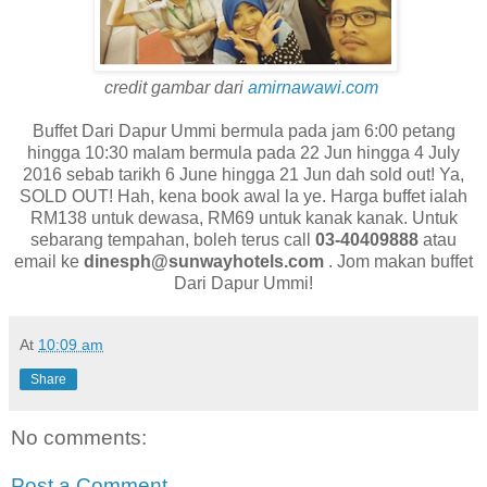
credit gambar dari
amirnawawi.com
Buffet Dari Dapur Ummi bermula pada jam 6:00 petang
hingga 10:30 malam bermula pada 22 Jun hingga 4 July
2016 sebab tarikh 6 June hingga 21 Jun dah sold out! Ya,
SOLD OUT! Hah, kena book awal la ye. Harga buffet ialah
RM138 untuk dewasa, RM69 untuk kanak kanak. Untuk
sebarang tempahan, boleh terus call
03-40409888
atau
email ke
dinesph@sunwayhotels.com
. Jom makan buffet
Dari Dapur Ummi!
At
10:09 am
Share
No comments:
Post a Comment