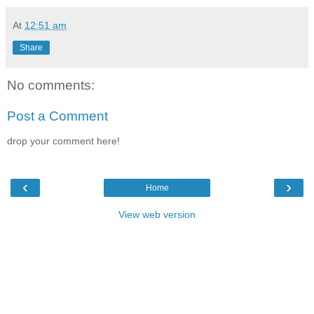
At
12:51 am
Share
No comments:
Post a Comment
drop your comment here!
‹
›
Home
View web version