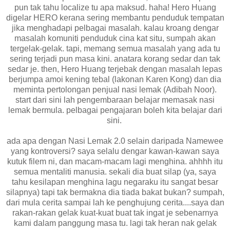
pun tak tahu localize tu apa maksud. haha! Hero Huang
digelar HERO kerana sering membantu penduduk tempatan
jika menghadapi pelbagai masalah. kalau kroang dengar
masalah komuniti penduduk cina kat situ, sumpah akan
tergelak-gelak. tapi, memang semua masalah yang ada tu
sering terjadi pun masa kini. anatara korang sedar dan tak
sedar je. then, Hero Huang terjebak dengan masalah lepas
berjumpa amoi kening tebal (lakonan Karen Kong) dan dia
meminta pertolongan penjual nasi lemak (Adibah Noor).
start dari sini lah pengembaraan belajar memasak nasi
lemak bermula. pelbagai pengajaran boleh kita belajar dari
sini.
ada apa dengan Nasi Lemak 2.0 selain daripada Namewee
yang kontroversi? saya selalu dengar kawan-kawan saya
kutuk filem ni, dan macam-macam lagi menghina. ahhhh itu
semua mentaliti manusia. sekali dia buat silap (ya, saya
tahu kesilapan menghina lagu negaraku itu sangat besar
silapnya) tapi tak bermakna dia tiada bakat bukan? sumpah,
dari mula cerita sampai lah ke penghujung cerita....saya dan
rakan-rakan gelak kuat-kuat buat tak ingat je sebenarnya
kami dalam panggung masa tu. lagi tak heran nak gelak