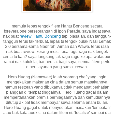
memula lepas tengok filem Hantu Bonceng secara
foreveralone berseorangan di Ipoh Parade, saya ingat saya
nak buat
review Hantu Bonceng
tapi biasalah, dah tangguh-
tangguh terus tak terbuat. lepas tu tengok pulak Nasi Lemak
2.0 bersama-sama Nadhrah, Aiman dan Wawa. terus rasa
nak buat review. korang mesti rasa ragu-ragu nak tengok
cerita tu kan? saya langsung tak ragu-ragu ke apa walaupun
ramai nak kutuk la, banned la. bagi saya, semua filem perlu
diberi layanan yang sama. cewah.
Hero Huang (Namewee) ialah seorang chef yang ingin
mengekalkan makanan cina dalam semua masakannya
namun restoran yang dibukanya tidak mendapat perhatian
planggan di tempat tinggalnya. Hero Huang gagal dalam
mempertahankan premis perniagaannya dan kemudiannya
ditutup akibat tidak membayar sewa selama enam bulan.
Hero Huang gagal untuk menyediakan masakan 'tempatan'
atau bak kata apek cina dalam filem ni, 'localize' sampai dia