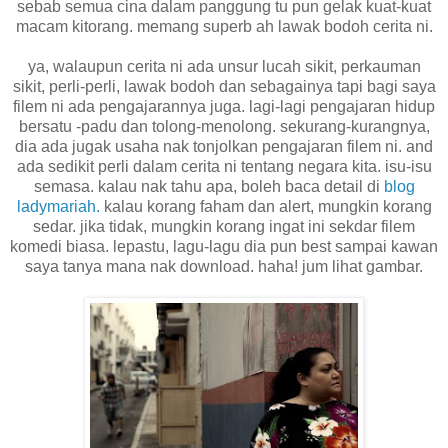
sebab semua cina dalam panggung tu pun gelak kuat-kuat
macam kitorang. memang superb ah lawak bodoh cerita ni.
ya, walaupun cerita ni ada unsur lucah sikit, perkauman
sikit, perli-perli, lawak bodoh dan sebagainya tapi bagi saya
filem ni ada pengajarannya juga. lagi-lagi pengajaran hidup
bersatu -padu dan tolong-menolong. sekurang-kurangnya,
dia ada jugak usaha nak tonjolkan pengajaran filem ni. and
ada sedikit perli dalam cerita ni tentang negara kita. isu-isu
semasa. kalau nak tahu apa, boleh baca detail di
blog
ladymariah.
kalau korang faham dan alert, mungkin korang
sedar. jika tidak, mungkin korang ingat ini sekdar filem
komedi biasa. lepastu, lagu-lagu dia pun best sampai kawan
saya tanya mana nak download. haha! jum lihat gambar.