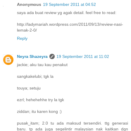
Anonymous
19 September 2011 at 04:52
saya ada buat review yg agak detail. feel free to read:
http://ladymariah.wordpress.com/2011/09/13/review-nasi-
lemak-2-0/
Reply
Neyra Shazeyra
19 September 2011 at 11:02
jackie; aku tau kau penakut
sangkakelubi; tgk la
touya; setuju
ezrl; hehehehhe try la tgk
ziddan; itu karen kong :)
pusak_itam; 2.0 tu ada maksud tersendiri. ttg generasi
baru. tp ada juga segelintir malaysian nak kaitkan dgn