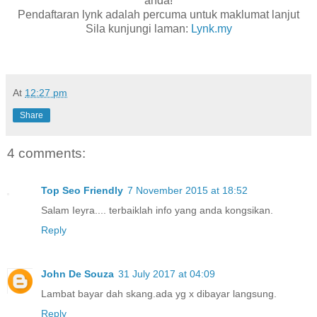
anda!
Pendaftaran lynk adalah percuma untuk maklumat lanjut
Sila kunjungi laman:
Lynk.my
At
12:27 pm
Share
4 comments:
Top Seo Friendly
7 November 2015 at 18:52
Salam Ieyra.... terbaiklah info yang anda kongsikan.
Reply
John De Souza
31 July 2017 at 04:09
Lambat bayar dah skang.ada yg x dibayar langsung.
Reply