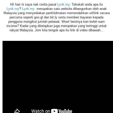
Hi! hari ni saya nak cerita pasal
Lynk.my
. Tahukah anda apa itu
Lynk.my
?
Lynk.my
merupakan satu website dibangunkan oleh anak
Malaysia yang menyediakan perkhidmatan memendekkan url/link secara
percuma seperti goo.gl dan bit.ly serta memberi bayaran kepada
pengguna mengikut jumlah pelawat. Wow! bestnya kan boleh earn
income
?
Kadar yang ditetapkan juga merupakan yang tertinggi untuk
rakyat Malaysia. Jom kita tengok apa itu link di video dibawah...