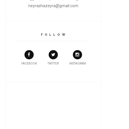
neyrashazeyra@gmail.com
F O L L O W
FACEBOOK
TWITTER
INSTAGRAM