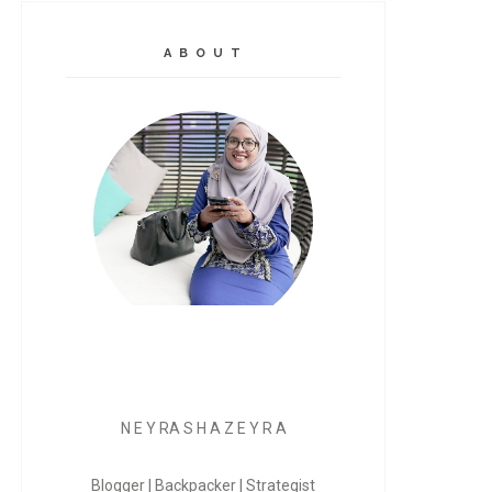
A B O U T
N E Y RA S H A Z E Y R A
Blogger | Backpacker | Strategist