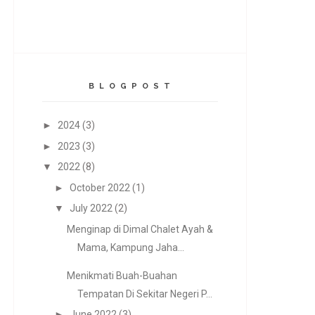
B L O G P O S T
►
2024
(3)
►
2023
(3)
▼
2022
(8)
►
October 2022
(1)
▼
July 2022
(2)
Menginap di Dimal Chalet Ayah &
Mama, Kampung Jaha...
Menikmati Buah-Buahan
Tempatan Di Sekitar Negeri P...
►
June 2022
(3)