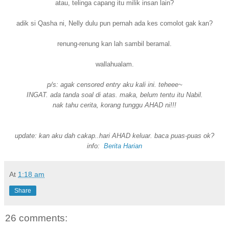
atau, telinga capang itu milik insan lain?
adik si Qasha ni, Nelly dulu pun pernah ada kes comolot gak kan?
renung-renung kan lah sambil beramal.
wallahualam.
p/s: agak censored entry aku kali ini. teheee~
INGAT. ada tanda soal di atas. maka, belum tentu itu Nabil.
nak tahu cerita, korang tunggu AHAD ni!!!
update: kan aku dah cakap..hari AHAD keluar. baca puas-puas ok?
info:
Berita Harian
At
1:18 am
Share
26 comments: