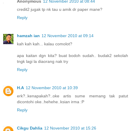
Anonymous
12 November 2010 at 08:44
credit2 jugak tp nk tau u amik dr paper mane?
Reply
hamzah ian
12 November 2010 at 09:14
kah kah kah... kalau comolot?
apa kaitan dgn kita? buat bodoh sudah.. budak2 sekolah
tngk lagi la diaorang nak try
Reply
H.A
12 November 2010 at 10:39
erk?..kenapakah?..oke artis sume memang tak patut
dicontohi oke..hehehe..ksian irma :P
Reply
Cikgu Dahlia
12 November 2010 at 15:26