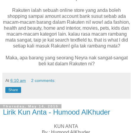
Rakuten ialah sebuah online store yang anda boleh
shopping sampai amount account bank susut sebab ada
macam-macam barang dalam Rakuten ni! wow! ada fashion,
health and beauty, home and interior, movies, pets, kids dan
macam-macam kategori lain. kalau rasa macam rambang
mata sangat, taip je kat search textfield tu. that is what I did
setiap kali masuk Rakuten! gila tak rambang mata?
Maka, apa barang yang seorang Neyra nak sangat-sangat
beli kat dalam Rakuten ni?
At
6:10 am
2 comments:
Share
Thursday, May 14, 2015
Lirik Kun Anta - Humood AlKhuder
KUN ANTA
By : Humood AlKhuder