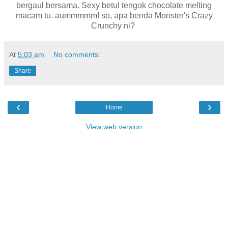
bergaul bersama. Sexy betul tengok chocolate melting
macam tu. aummmmm! so, apa benda Monster's Crazy
Crunchy ni?
At
5:03 am
No comments:
Share
‹
›
Home
View web version