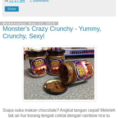
At
12:17 am
1 comment:
Share
Wednesday, May 13, 2015
Monster's Crazy Crunchy - Yummy,
Crunchy, Sexy!
Siapa suka makan chocolate? Angkat tangan cepat! Meleleh
tak air liur korang tengok coklat dengan rainbow rice tu