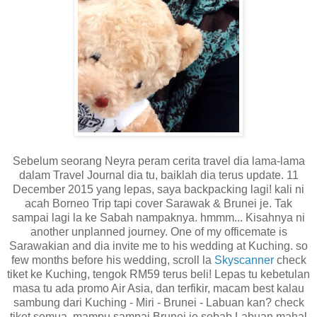
Sebelum seorang Neyra peram cerita travel dia lama-lama
dalam Travel Journal dia tu, baiklah dia terus update. 11
December 2015 yang lepas, saya backpacking lagi! kali ni
acah Borneo Trip tapi cover Sarawak & Brunei je. Tak
sampai lagi la ke Sabah nampaknya. hmmm... Kisahnya ni
another unplanned journey. One of my officemate is
Sarawakian and dia invite me to his wedding at Kuching. so
few months before his wedding, scroll la
Skyscanner
check
tiket ke Kuching, tengok RM59 terus beli! Lepas tu kebetulan
masa tu ada promo Air Asia, dan terfikir, macam best kalau
sambung dari Kuching - Miri - Brunei - Labuan kan? check
tiket semua, mampu sampai Brunei je sebab Labuan mahal