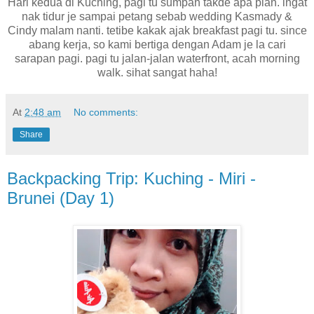
Hari kedua di Kuching, pagi tu sumpah takde apa plan. ingat
nak tidur je sampai petang sebab wedding Kasmady &
Cindy malam nanti. tetibe kakak ajak breakfast pagi tu. since
abang kerja, so kami bertiga dengan Adam je la cari
sarapan pagi. pagi tu jalan-jalan waterfront, acah morning
walk. sihat sangat haha!
At
2:48 am
No comments:
Share
Backpacking Trip: Kuching - Miri -
Brunei (Day 1)