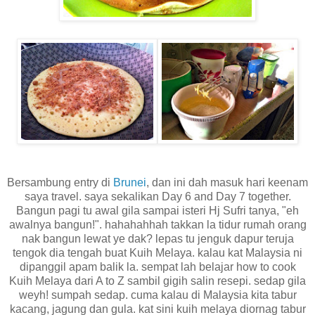
Bersambung entry di
Brunei
, dan ini dah masuk hari keenam
saya travel. saya sekalikan Day 6 and Day 7 together.
Bangun pagi tu awal gila sampai isteri Hj Sufri tanya, "eh
awalnya bangun!". hahahahhah takkan la tidur rumah orang
nak bangun lewat ye dak? lepas tu jenguk dapur teruja
tengok dia tengah buat Kuih Melaya. kalau kat Malaysia ni
dipanggil apam balik la. sempat lah belajar how to cook
Kuih Melaya dari A to Z sambil gigih salin resepi. sedap gila
weyh! sumpah sedap. cuma kalau di Malaysia kita tabur
kacang, jagung dan gula. kat sini kuih melaya diornag tabur