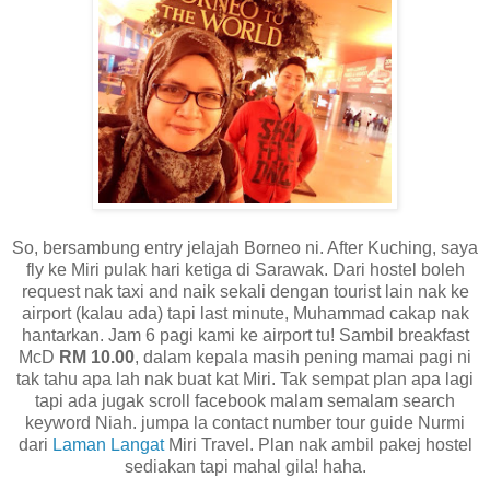
So, bersambung entry jelajah Borneo ni. After Kuching, saya
fly ke Miri pulak hari ketiga di Sarawak. Dari hostel boleh
request nak taxi and naik sekali dengan tourist lain nak ke
airport (kalau ada) tapi last minute, Muhammad cakap nak
hantarkan. Jam 6 pagi kami ke airport tu! Sambil breakfast
McD
RM 10.00
, dalam kepala masih pening mamai pagi ni
tak tahu apa lah nak buat kat Miri. Tak sempat plan apa lagi
tapi ada jugak scroll facebook malam semalam search
keyword Niah. jumpa la contact number tour guide Nurmi
dari
Laman Langat
Miri Travel. Plan nak ambil pakej hostel
sediakan tapi mahal gila! haha.