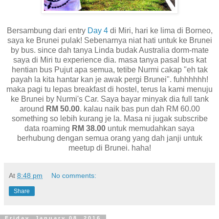
Bersambung dari entry
Day 4
di Miri, hari ke lima di Borneo,
saya ke Brunei pulak! Sebenarnya niat hati untuk ke Brunei
by bus. since dah tanya Linda budak Australia dorm-mate
saya di Miri tu experience dia. masa tanya pasal bus kat
hentian bus Pujut apa semua, tetibe Nurmi cakap "eh tak
payah la kita hantar kan je awak pergi Brunei". fuhhhhhh!
maka pagi tu lepas breakfast di hostel, terus la kami menuju
ke Brunei by Nurmi's Car. Saya bayar minyak dia full tank
around
RM 50.00
. kalau naik bas pun dah RM 60.00
something so lebih kurang je la. Masa ni jugak subscribe
data roaming
RM 38.00
untuk memudahkan saya
berhubung dengan semua orang yang dah janji untuk
meetup di Brunei. haha!
At
8:48 pm
No comments:
Share
Friday, January 08, 2016