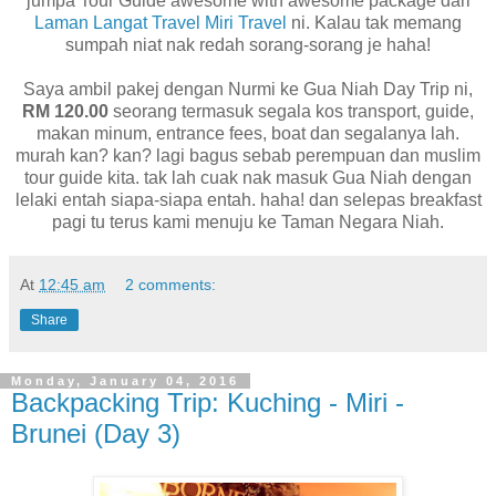
jumpa Tour Guide awesome with awesome package dari
Laman Langat Travel Miri Travel
ni. Kalau tak memang
sumpah niat nak redah sorang-sorang je haha!
Saya ambil pakej dengan Nurmi ke Gua Niah Day Trip ni,
RM 120.00
seorang termasuk segala kos transport, guide,
makan minum, entrance fees, boat dan segalanya lah.
murah kan? kan? lagi bagus sebab perempuan dan muslim
tour guide kita. tak lah cuak nak masuk Gua Niah dengan
lelaki entah siapa-siapa entah. haha! dan selepas breakfast
pagi tu terus kami menuju ke Taman Negara Niah.
At
12:45 am
2 comments:
Share
Monday, January 04, 2016
Backpacking Trip: Kuching - Miri -
Brunei (Day 3)