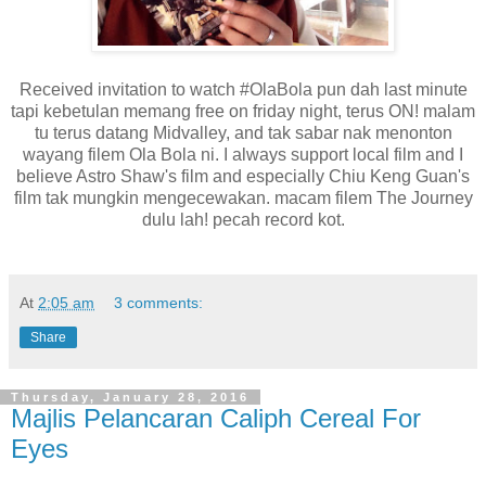
Received invitation to watch #OlaBola pun dah last minute
tapi kebetulan memang free on friday night, terus ON! malam
tu terus datang Midvalley, and tak sabar nak menonton
wayang filem Ola Bola ni. I always support local film and I
believe Astro Shaw's film and especially Chiu Keng Guan's
film tak mungkin mengecewakan. macam filem The Journey
dulu lah! pecah record kot.
At
2:05 am
3 comments:
Share
Thursday, January 28, 2016
Majlis Pelancaran Caliph Cereal For
Eyes