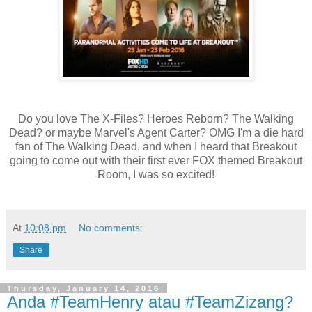
Do you love The X-Files? Heroes Reborn? The Walking
Dead? or maybe Marvel's Agent Carter? OMG I'm a die hard
fan of The Walking Dead, and when I heard that Breakout
going to come out with their first ever FOX themed Breakout
Room, I was so excited!
At
10:08 pm
No comments:
Share
Thursday, January 14, 2016
Anda #TeamHenry atau #TeamZizang?