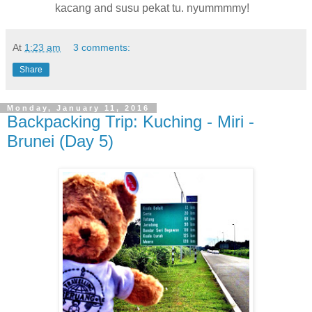
kacang and susu pekat tu. nyummmmy!
At
1:23 am
3 comments:
Share
Monday, January 11, 2016
Backpacking Trip: Kuching - Miri -
Brunei (Day 5)