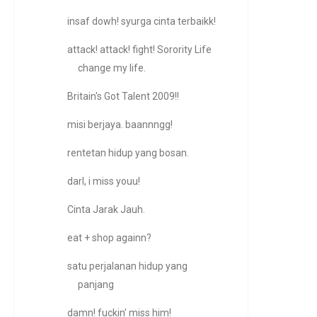
insaf dowh! syurga cinta terbaikk!
attack! attack! fight! Sorority Life
change my life.
Britain's Got Talent 2009!!
misi berjaya. baannngg!
rentetan hidup yang bosan.
darl, i miss youu!
Cinta Jarak Jauh.
eat + shop againn?
satu perjalanan hidup yang
panjang
damn! fuckin' miss him!