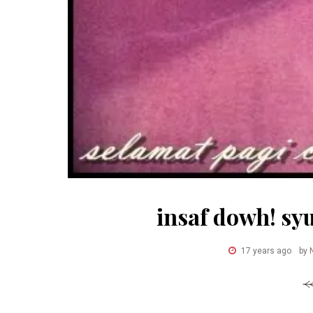
insaf dowh! syu
17 years ago
by 