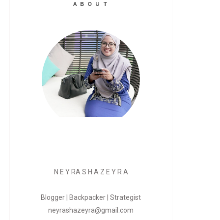
A B O U T
N E Y RA S H A Z E Y R A
Blogger | Backpacker | Strategist
neyrashazeyra@gmail.com