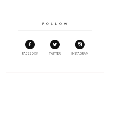
F O L L O W
FACEBOOK
TWITTER
INSTAGRAM