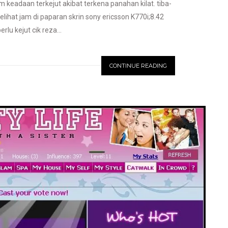
 keadaan terkejut akibat terkena panahan kilat. tiba-
melihat jam di paparan skrin sony ericsson K770i;8.42
lu kejut cik reza...
CONTINUE READING