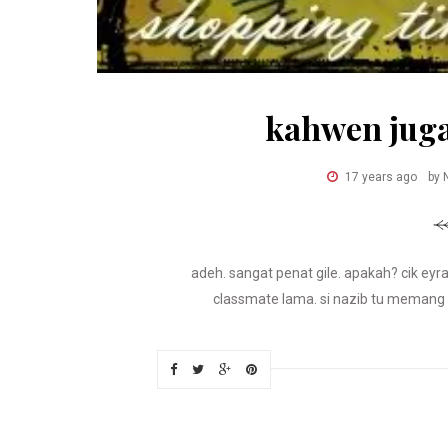
kahwen juga
17 years ago
by 
adeh. sangat penat gile. apakah? cik eyr
classmate lama. si nazib tu memang la.