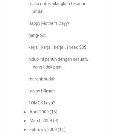
masa untuk hilangkan tekanan
anda!
Happy Mother's Dayy!!
hang-out.
kerja... kerja... kerja... i need $$$
hidup ini penuh dengan sesuatu
yang tidak pasti...
merenk sudah.
tag by hillman
TOMOK kaya?
►
April 2009
(16)
►
March 2009
(9)
►
February 2009
(11)