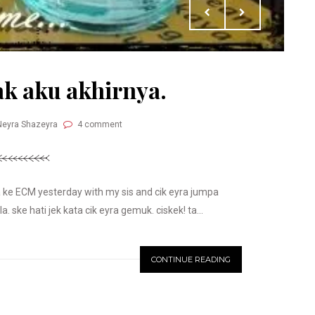
k aku akhirnya.
Neyra Shazeyra
4 comment
a ke ECM yesterday with my sis and cik eyra jumpa
 ske hati jek kata cik eyra gemuk. ciskek! ta...
CONTINUE READING