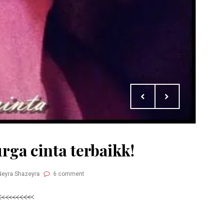
rga cinta terbaikk!
Neyra Shazeyra
6 comment