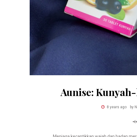
Aunise: Kunyah-
8 years ago
by 
Menjaga kecantikkan wajah dan badan merup