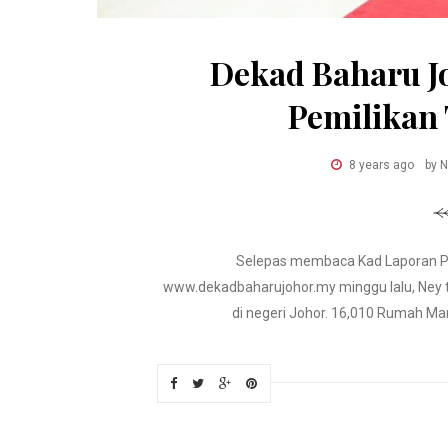
Dekad Baharu J
Pemilikan 
8 years ago
by 
Selepas membaca Kad Laporan P
www.dekadbaharujohor.my minggu lalu, Ney t
di negeri Johor. 16,010 Rumah Mam