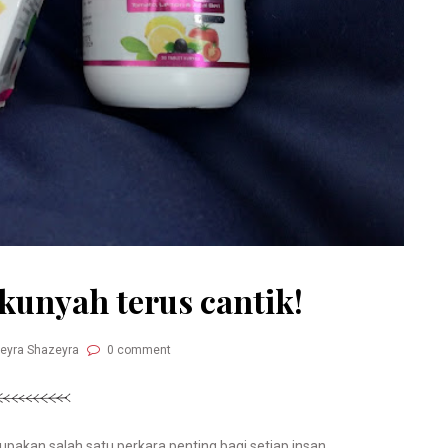
kunyah terus cantik!
Neyra Shazeyra
0 comment
akan salah satu perkara penting bagi setiap insan.