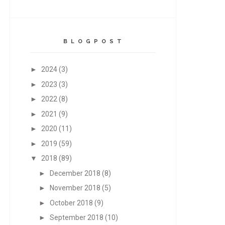
B L O G P O S T
►
2024
(3)
►
2023
(3)
►
2022
(8)
►
2021
(9)
►
2020
(11)
►
2019
(59)
▼
2018
(89)
►
December 2018
(8)
►
November 2018
(5)
►
October 2018
(9)
►
September 2018
(10)