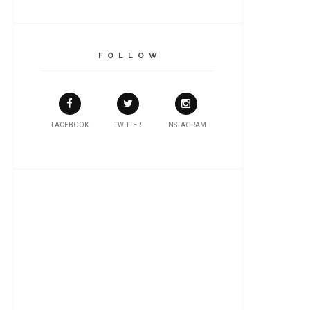
F O L L O W
FACEBOOK
TWITTER
INSTAGRAM