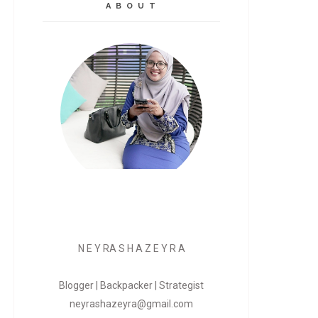
A B O U T
N E Y RA S H A Z E Y R A
Blogger | Backpacker | Strategist
neyrashazeyra@gmail.com