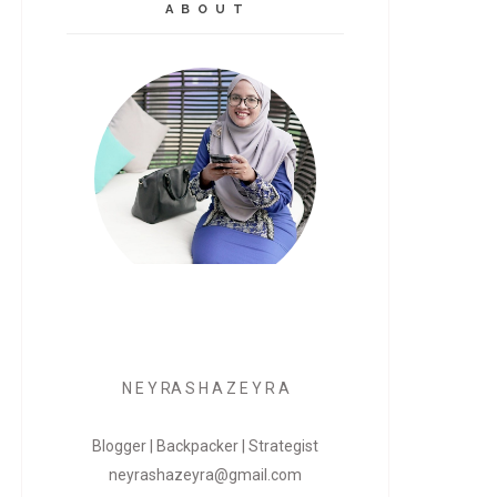
A B O U T
N E Y RA S H A Z E Y R A
Blogger | Backpacker | Strategist
neyrashazeyra@gmail.com