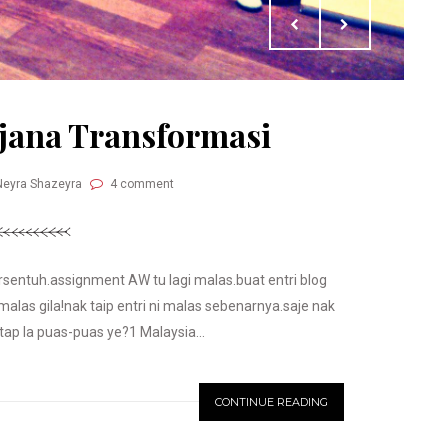
jana Transformasi
Neyra Shazeyra
4 comment
entuh.assignment AW tu lagi malas.buat entri blog
as gila!nak taip entri ni malas sebenarnya.saje nak
tap la puas-puas ye?1 Malaysia...
CONTINUE READING