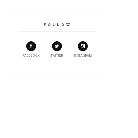
F O L L O W
FACEBOOK
TWITTER
INSTAGRAM