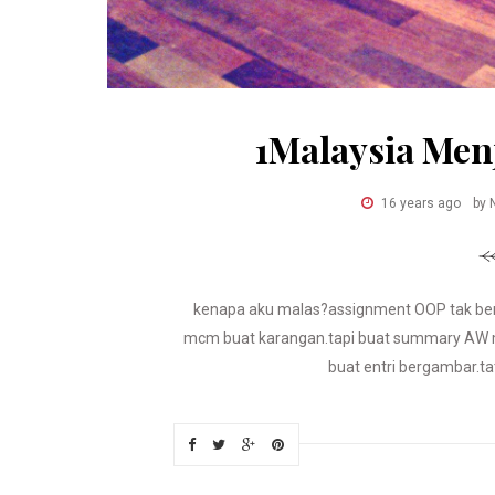
1Malaysia Men
16 years ago
by 
kenapa aku malas?assignment OOP tak bers
mcm buat karangan.tapi buat summary AW mal
buat entri bergambar.ta