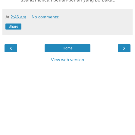
At
2:46 am
No comments:
Share
‹
›
Home
View web version