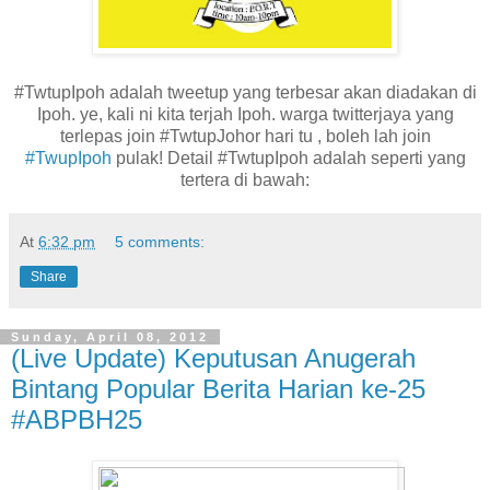
#TwtupIpoh adalah tweetup yang terbesar akan diadakan di
Ipoh. ye, kali ni kita terjah Ipoh. warga twitterjaya yang
terlepas join #TwtupJohor hari tu , boleh lah join
#TwupIpoh
pulak! Detail #TwtupIpoh adalah seperti yang
tertera di bawah:
At
6:32 pm
5 comments:
Share
Sunday, April 08, 2012
(Live Update) Keputusan Anugerah
Bintang Popular Berita Harian ke-25
#ABPBH25