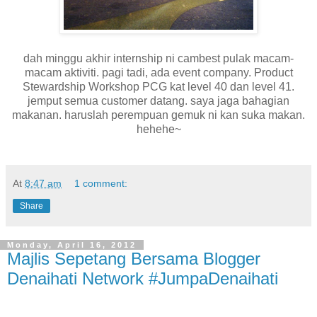
dah minggu akhir internship ni cambest pulak macam-
macam aktiviti. pagi tadi, ada event company. Product
Stewardship Workshop PCG kat level 40 dan level 41.
jemput semua customer datang. saya jaga bahagian
makanan. haruslah perempuan gemuk ni kan suka makan.
hehehe~
At
8:47 am
1 comment:
Share
Monday, April 16, 2012
Majlis Sepetang Bersama Blogger
Denaihati Network #JumpaDenaihati