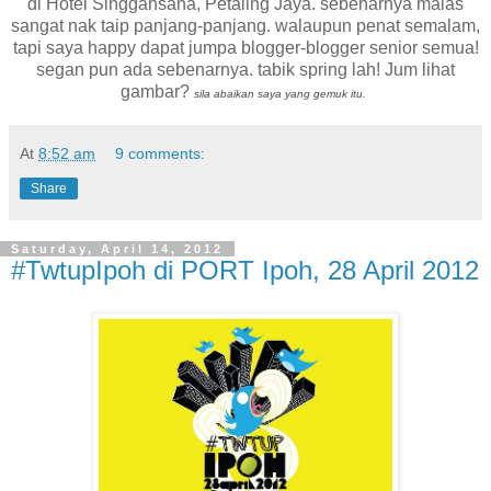
di Hotel Singgahsana, Petaling Jaya. sebenarnya malas
sangat nak taip panjang-panjang. walaupun penat semalam,
tapi saya happy dapat jumpa blogger-blogger senior semua!
segan pun ada sebenarnya. tabik spring lah! Jum lihat
gambar?
sila abaikan saya yang gemuk itu.
At
8:52 am
9 comments:
Share
Saturday, April 14, 2012
#TwtupIpoh di PORT Ipoh, 28 April 2012