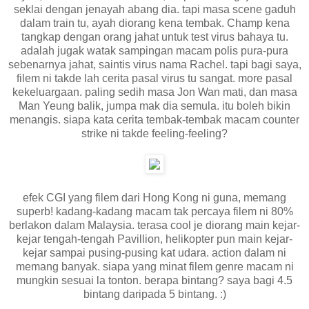
seklai dengan jenayah abang dia. tapi masa scene gaduh
dalam train tu, ayah diorang kena tembak. Champ kena
tangkap dengan orang jahat untuk test virus bahaya tu.
adalah jugak watak sampingan macam polis pura-pura
sebenarnya jahat, saintis virus nama Rachel. tapi bagi saya,
filem ni takde lah cerita pasal virus tu sangat. more pasal
kekeluargaan. paling sedih masa Jon Wan mati, dan masa
Man Yeung balik, jumpa mak dia semula. itu boleh bikin
menangis. siapa kata cerita tembak-tembak macam counter
strike ni takde feeling-feeling?
efek CGI yang filem dari Hong Kong ni guna, memang
superb! kadang-kadang macam tak percaya filem ni 80%
berlakon dalam Malaysia. terasa cool je diorang main kejar-
kejar tengah-tengah Pavillion, helikopter pun main kejar-
kejar sampai pusing-pusing kat udara. action dalam ni
memang banyak. siapa yang minat filem genre macam ni
mungkin sesuai la tonton. berapa bintang? saya bagi 4.5
bintang daripada 5 bintang. :)