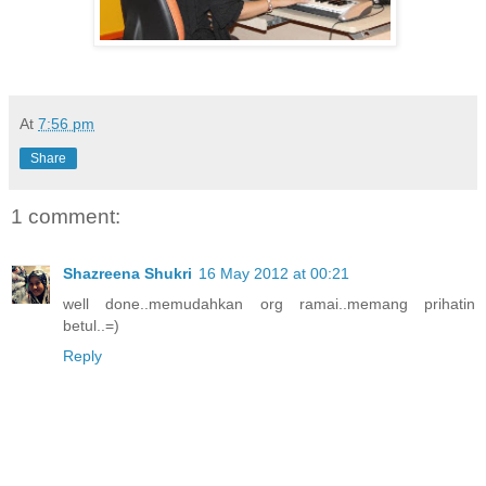
At
7:56 pm
Share
1 comment:
Shazreena Shukri
16 May 2012 at 00:21
well done..memudahkan org ramai..memang prihatin
betul..=)
Reply