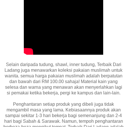
Selain daripada tudung, shawl, inner tudung, Terbaik Dari
Ladang juga menawarkan koleksi pakaian muslimah untuk
wanita. semua harga pakaian muslimah adalah berpatutan
dan bawah dari RM 100.00 sahaja! Material kain yang
selesa dan warna yang menawan akan menyerlahkan lagi
si pemakai ketika bekerja, pergi ke kampus dan lain-lain.
Penghantaran setiap produk yang dibeli juga tidak
mengambil masa yang lama. Kebiasaannya produk akan
sampai sekitar 1-3 hari bekerja bagi semenanjung dan 2-4
hari bagi Sabah & Sarawak. Namun, tempoh penghantaran
berbeza-beza mengikut tempat. Terbaik Dari Ladang adalah