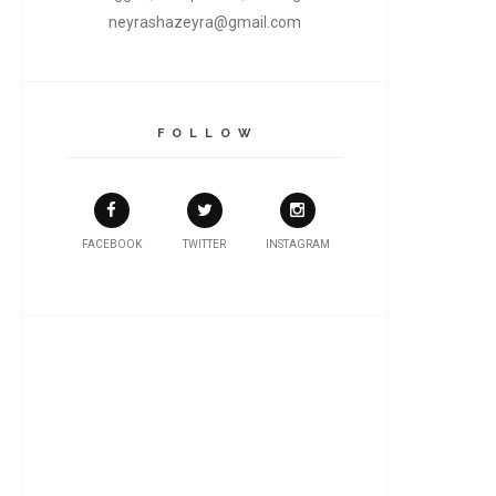
neyrashazeyra@gmail.com
F O L L O W
FACEBOOK
TWITTER
INSTAGRAM