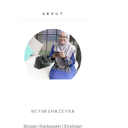
A B O U T
N E Y RA S H A Z E Y R A
Blogger | Backpacker | Strategist