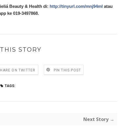
eliá Beauty & Health di:
http://tinyurl.com/mnj94ml
atau
pp ke 019-3497868.
THIS STORY
SHARE ON TWITTER
PIN THIS POST
TAGS:
Next Story →