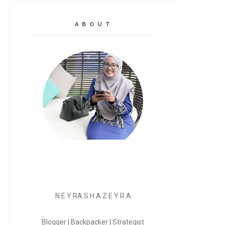
A B O U T
N E Y RA S H A Z E Y R A
Blogger | Backpacker | Strategist