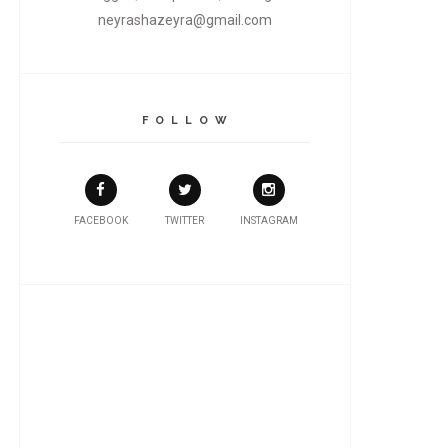
neyrashazeyra@gmail.com
F O L L O W
FACEBOOK
TWITTER
INSTAGRAM