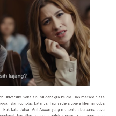
gh University. Sana sini student gila ke dia. Dan macam biasa
gga. Islamicphobic katanya. Tapi sedaya upaya filem ini cuba
an. Bak kata Johan Arif Asaari yang menonton bersama saya
n pendapat tapi filem ni cuba untuk merapatkan semua dan