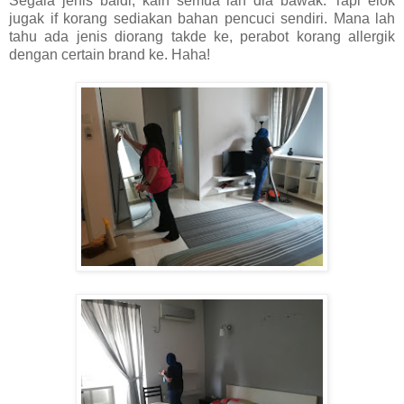
Segala jenis baldi, kain semua lah dia bawak. Tapi elok
jugak if korang sediakan bahan pencuci sendiri. Mana lah
tahu ada jenis diorang takde ke, perabot korang allergik
dengan certain brand ke. Haha!