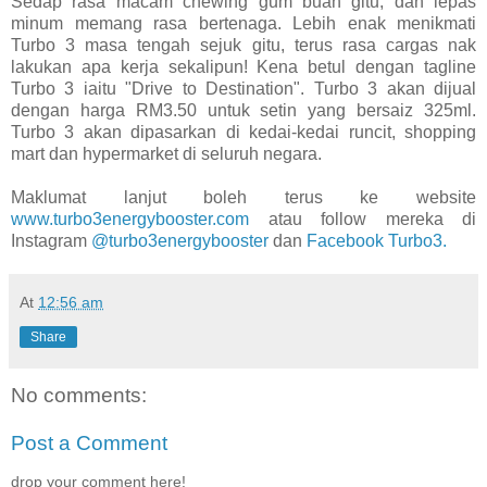
Sedap rasa macam chewing gum buah gitu, dan lepas
minum memang rasa bertenaga. Lebih enak menikmati
Turbo 3 masa tengah sejuk gitu, terus rasa cargas nak
lakukan apa kerja sekalipun! Kena betul dengan tagline
Turbo 3 iaitu "Drive to Destination". Turbo 3 akan dijual
dengan harga RM3.50 untuk setin yang bersaiz 325ml.
Turbo 3 akan dipasarkan di kedai-kedai runcit, shopping
mart dan hypermarket di seluruh negara.
Maklumat lanjut boleh terus ke website
www.turbo3energybooster.com
atau follow mereka di
Instagram
@turbo3energybooster
dan
Facebook Turbo3.
At
12:56 am
Share
No comments:
Post a Comment
drop your comment here!