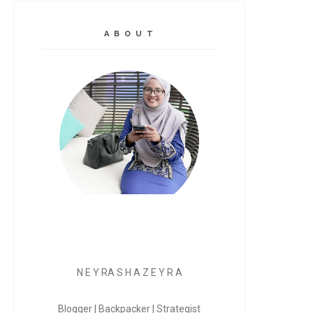
A B O U T
N E Y RA S H A Z E Y R A
Blogger | Backpacker | Strategist