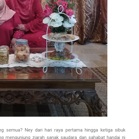
g semua? Ney dari hari raya pertama hingga ketiga sibuk
ung mengunjung ziarah sanak saudara dan sahabat handai ni