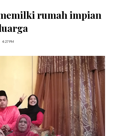
 memilki rumah impian
luarga
4:27 PM