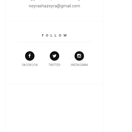
neyrashazeyra@gmail.com
F O L L O W
FACEBOOK
TWITTER
INSTAGRAM