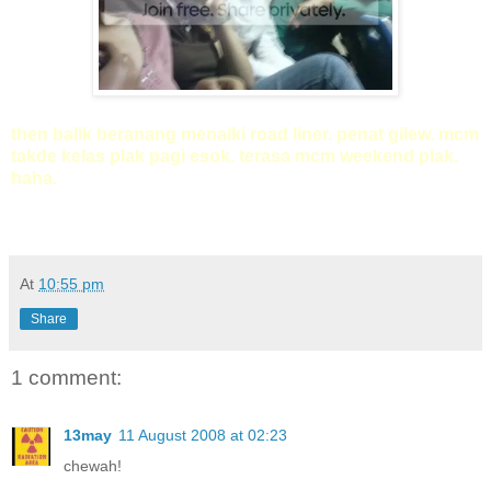
then balik beranang menaiki road liner. penat gilew. mcm
takde kelas plak pagi esok. terasa mcm weekend plak.
haha.
At
10:55 pm
Share
1 comment:
13may
11 August 2008 at 02:23
chewah!