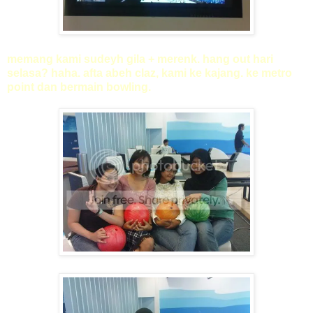
memang kami sudeyh gila + merenk. hang out hari
selasa? haha. afta abeh claz, kami ke kajang. ke metro
point dan bermain bowling.