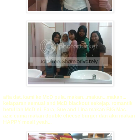
afta dat, kami ke McD pula. makan...makan...makan...
kelaparan semua! and McD blackout sekejap. romantik
betul lah McD ni. Fara, Sue and Lina makan BIG Mac.
azie cuma makan double cheese burger dan aku makan
HAPPY meal! yeah...