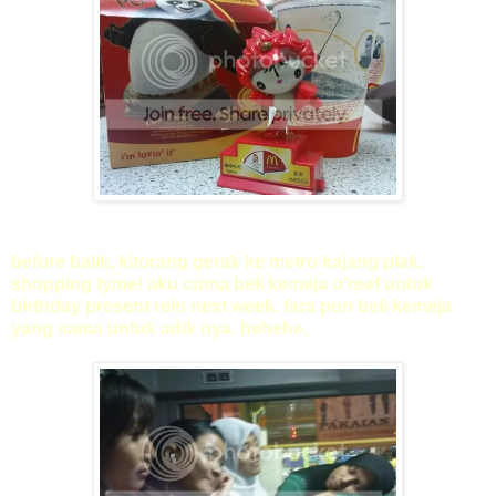
before balik, kitorang gerak ke metro kajang plak.
shopping tyme! aku cuma beli kemeja o'reef untuk
birthday present rein next week. fara pun beli kemeja
yang sama untuk adik nya. hehehe.