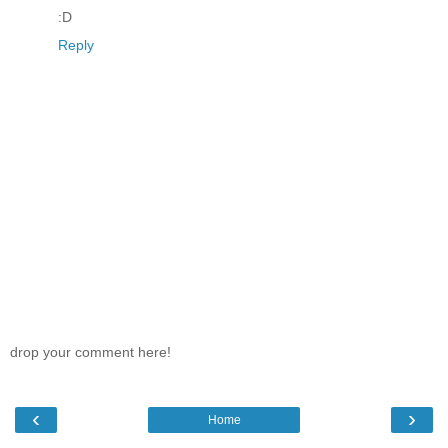
:D
Reply
drop your comment here!
‹
›
Home