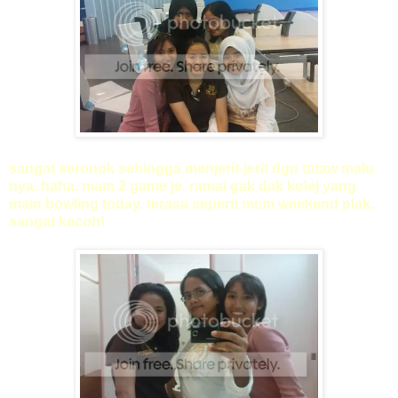
sangat seronok sehingga menjerit-jerit dgn tataw malu
nya. haha. main 2 game je. ramai gak dak kolej yang
main bowling today. terasa seperti mcm weekend plak.
sangat kecoh!