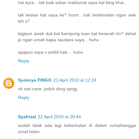
hai eyra... tak baik sebar maklumat saya kat blog khai...
tak kesian kat saya ke? hurm.. nak berkenalan ngan awk
leh x?
lagipun awak duk kat kampung tuan kat beserah kn? dekat
je ngan umah bapa saudara saya... huhu
apapun saya x ambil hati.... huhu
Reply
Syoknye FINGO
21 April 2010 at 12:24
nk wat cane..jodoh dorg xpnjg..
Reply
Syafrizal
22 April 2010 at 20:44
sudah tidak ada lagi keberkatan di dalam rumahtangga
umat Islam