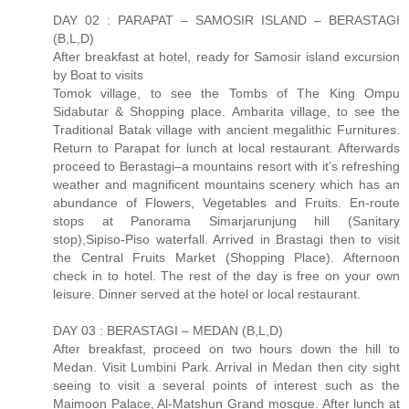
DAY 02 : PARAPAT – SAMOSIR ISLAND – BERASTAGI
(B,L,D)
After breakfast at hotel, ready for Samosir island excursion
by Boat to visits
Tomok village, to see the Tombs of The King Ompu
Sidabutar & Shopping place. Ambarita village, to see the
Traditional Batak village with ancient megalithic Furnitures.
Return to Parapat for lunch at local restaurant. Afterwards
proceed to Berastagi–a mountains resort with it’s refreshing
weather and magnificent mountains scenery which has an
abundance of Flowers, Vegetables and Fruits. En-route
stops at Panorama Simarjarunjung hill (Sanitary
stop),Sipiso-Piso waterfall. Arrived in Brastagi then to visit
the Central Fruits Market (Shopping Place). Afternoon
check in to hotel. The rest of the day is free on your own
leisure. Dinner served at the hotel or local restaurant.
DAY 03 : BERASTAGI – MEDAN (B,L,D)
After breakfast, proceed on two hours down the hill to
Medan. Visit Lumbini Park. Arrival in Medan then city sight
seeing to visit a several points of interest such as the
Maimoon Palace, Al-Matshun Grand mosque. After lunch at