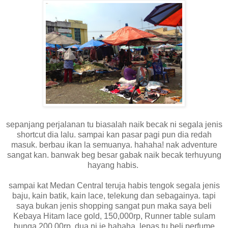
sepanjang perjalanan tu biasalah naik becak ni segala jenis
shortcut dia lalu. sampai kan pasar pagi pun dia redah
masuk. berbau ikan la semuanya. hahaha! nak adventure
sangat kan. banwak beg besar gabak naik becak terhuyung
hayang habis.
sampai kat Medan Central teruja habis tengok segala jenis
baju, kain batik, kain lace, telekung dan sebagainya. tapi
saya bukan jenis shopping sangat pun maka saya beli
Kebaya Hitam lace gold, 150,000rp, Runner table sulam
bunga 200,00rp. dua ni je hahaha. lepas tu beli perfume