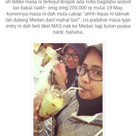
oh tetibe masa ni terkejut tengok ada notis bagitahu airport
tax bakal naik!~ omg omg 200,000 rp mulai 19 May.
kononnya masa ni dah mula cakap "ahhh lepas ni taknak
lah datang Medan dan! mahal tax!". cis padahal masa type
entry ni dah beli tiket MAS nak ke Medan lagi bulan puasa
nanti. hahaha.