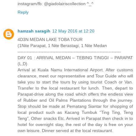
instagram/fb: @giadolairiscollection ^_^
Reply
hamzah saragih
12 May 2016 at 12:20
4D3N MEDAN LAKE TOBA TOUR
(1Nite Parapat, 1 Nite Berastagi, 1 Nite Medan
--------------------------------------------------------------------
DAY 01 : ARRIVAL MEDAN – TEBING TINGGI – PARAPAT
(L,D)
Arrival at Kuala Namu International Airport. After customs
clearance, meet our representative and Tour Guide who will
take you to start the tours by using tourist Coach or Van.
Transfer to the local restaurant for lunch. Then, depart to
Parapat-drive along the road which offers the endless view
of Rubber and Oil Palms Plantations through the journey.
Stop should be made at Pematang Siantar for shopping of
local product such as Kacang Tumbuk “Ting Ting, Teng
Teng”, Other snacks Etc. Arrived in Parapat then check in to
hotel for overnight stay, the rest of the day is free on your
own leisure. Dinner served at the local restaurant.