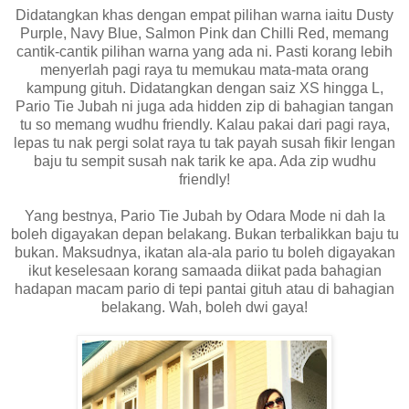
Didatangkan khas dengan empat pilihan warna iaitu Dusty
Purple, Navy Blue, Salmon Pink dan Chilli Red, memang
cantik-cantik pilihan warna yang ada ni. Pasti korang lebih
menyerlah pagi raya tu memukau mata-mata orang
kampung gituh. Didatangkan dengan saiz XS hingga L,
Pario Tie Jubah ni juga ada hidden zip di bahagian tangan
tu so memang wudhu friendly. Kalau pakai dari pagi raya,
lepas tu nak pergi solat raya tu tak payah susah fikir lengan
baju tu sempit susah nak tarik ke apa. Ada zip wudhu
friendly!
Yang bestnya, Pario Tie Jubah by Odara Mode ni dah la
boleh digayakan depan belakang. Bukan terbalikkan baju tu
bukan. Maksudnya, ikatan ala-ala pario tu boleh digayakan
ikut keselesaan korang samaada diikat pada bahagian
hadapan macam pario di tepi pantai gituh atau di bahagian
belakang. Wah, boleh dwi gaya!