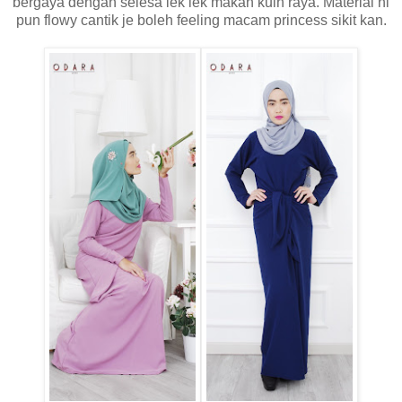
bergaya dengan selesa lek lek makan kuih raya. Material ni
pun flowy cantik je boleh feeling macam princess sikit kan.