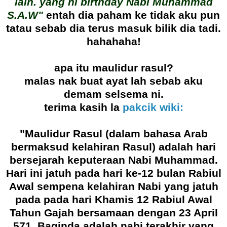
lain. yang ni birthday Nabi Muhammad
S.A.W"
entah dia paham ke tidak aku pun
tatau sebab dia terus masuk bilik dia tadi.
hahahaha!
apa itu maulidur rasul?
malas nak buat ayat lah sebab aku
demam selsema ni.
terima kasih la
pakcik wiki:
"Maulidur Rasul (dalam bahasa Arab
bermaksud kelahiran Rasul) adalah hari
bersejarah keputeraan Nabi Muhammad.
Hari ini jatuh pada hari ke-12 bulan Rabiul
Awal sempena kelahiran Nabi yang jatuh
pada pada hari Khamis 12 Rabiul Awal
Tahun Gajah bersamaan dengan 23 April
571. Baginda adalah nabi terakhir yang