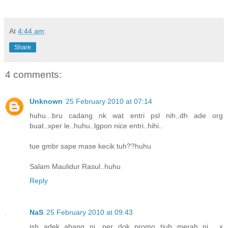
At
4:44 am
Share
4 comments:
Unknown
25 February 2010 at 07:14
huhu...bru cadang nk wat entri psl nih..dh ade org
buat..xper le..huhu..lgpon nice entri..hihi..
tue gmbr sape mase kecik tuh??huhu
Salam Maulidur Rasul..huhu
Reply
NaS
25 February 2010 at 09:43
ish adek abang ni, per dok promo tiub merah ni... x