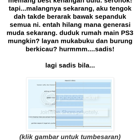
memang best kenangan dulu. seronok!
tapi...malangnya sekarang, aku tengok
dah takde berarak bawak sepanduk
semua ni. entah hilang mana generasi
muda sekarang. duduk rumah main PS3
mungkin? layan mukabuku dan burung
berkicau? hurmmm....sadis!
lagi sadis bila...
(klik gambar untuk tumbesaran)