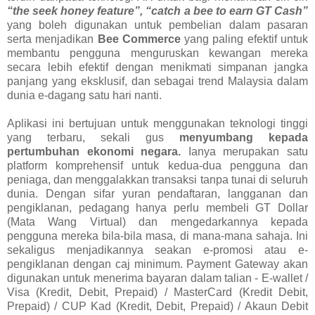
“the seek honey feature”, “catch a bee to earn GT Cash”
yang boleh digunakan untuk pembelian dalam pasaran
serta menjadikan
Bee Commerce
yang paling efektif untuk
membantu pengguna menguruskan kewangan mereka
secara lebih efektif dengan menikmati simpanan jangka
panjang yang eksklusif, dan sebagai trend Malaysia dalam
dunia e-dagang satu hari nanti.
Aplikasi ini bertujuan untuk menggunakan teknologi tinggi
yang terbaru, sekali gus
menyumbang kepada
pertumbuhan ekonomi negara.
Ianya merupakan satu
platform komprehensif untuk kedua-dua pengguna dan
peniaga, dan menggalakkan transaksi tanpa tunai di seluruh
dunia. Dengan sifar yuran pendaftaran, langganan dan
pengiklanan, pedagang hanya perlu membeli GT Dollar
(Mata Wang Virtual) dan mengedarkannya kepada
pengguna mereka bila-bila masa, di mana-mana sahaja. Ini
sekaligus menjadikannya seakan e-promosi atau e-
pengiklanan dengan caj minimum. Payment Gateway akan
digunakan untuk menerima bayaran dalam talian - E-wallet /
Visa (Kredit, Debit, Prepaid) / MasterCard (Kredit Debit,
Prepaid) / CUP Kad (Kredit, Debit, Prepaid) / Akaun Debit