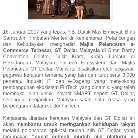
16 Januari 2017 yang lepas, Y.B. Datuk Mas Ermieyati Binti
Samsudin, Timbalan Menteri di Kementerian Pelancongan
dan Kebudayaan menghadiri
Majlis Pelancaran e-
Commerce Terbesar, GT Dollar Malaysia
di Sime Darby
Convention Centre, Bukit Kiara, Kuala Lumpur di
Persidangan Malaysia FinTech Ecosystem dan Majlis
Pelancaran GT Dollar. Majlis itu disaksikan oleh pegawai-
pegawai kerajaan ternama yang lain dan turut serta 3,000
peneraju industri IT dan e-Dagang yang menyokong
pembangunan ekosistem FinTech yang dinamik, yang telah
membuka jalan untuk inovatif SMART seperti GT Dollar,
sekaligus menjadikan Malaysia salah satu kuasa yang
berpengaruh dalam sektor FinTech.
Kerjasama diantara kerajaan Malaysia dan GT Dollar ini
akan
membantu untuk meringankan kehidupan rakyat
melalui pelancaran aplikasi mudah alih GT Dollar, yang
merupakan
"pusat sehenti mudah alih platform e-