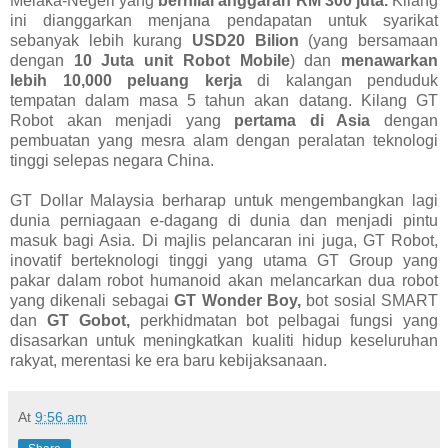
Melaka-Negeri yang
bernilai anggaran RM 300 juta.
Kilang
ini dianggarkan menjana pendapatan untuk syarikat
sebanyak lebih kurang
USD20 Bilion
(yang bersamaan
dengan
10 Juta unit Robot Mobile
) dan
menawarkan
lebih 10,000 peluang kerja
di kalangan penduduk
tempatan dalam masa 5 tahun akan datang. Kilang GT
Robot akan menjadi yang
pertama di Asia
dengan
pembuatan yang mesra alam dengan peralatan teknologi
tinggi selepas negara China.
GT Dollar Malaysia berharap untuk mengembangkan lagi
dunia perniagaan e-dagang di dunia dan menjadi pintu
masuk bagi Asia. Di majlis pelancaran ini juga, GT Robot,
inovatif berteknologi tinggi yang utama GT Group yang
pakar dalam robot humanoid akan melancarkan dua robot
yang dikenali sebagai
GT Wonder Boy,
bot sosial SMART
dan
GT Gobot,
perkhidmatan bot pelbagai fungsi yang
disasarkan untuk meningkatkan kualiti hidup keseluruhan
rakyat, merentasi ke era baru kebijaksanaan.
At
9:56 am