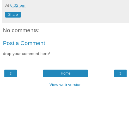
At
6:02 pm
Share
No comments:
Post a Comment
drop your comment here!
‹
›
Home
View web version